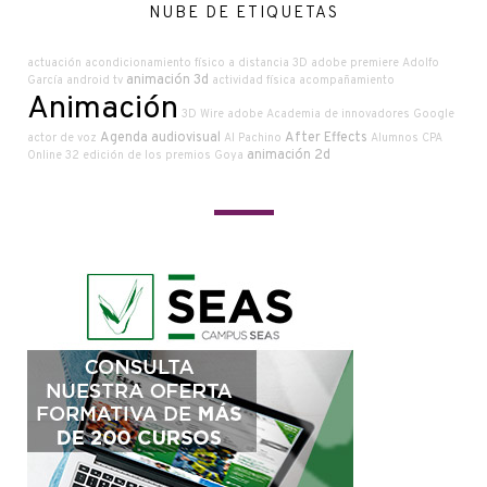
NUBE DE ETIQUETAS
actuación
acondicionamiento físico a distancia
3D
adobe premiere
Adolfo
animación 3d
García
android tv
actividad física
acompañamiento
Animación
3D Wire
adobe
Academia de innovadores Google
Agenda audiovisual
After Effects
actor de voz
Al Pachino
Alumnos CPA
animación 2d
Online
32 edición de los premios Goya