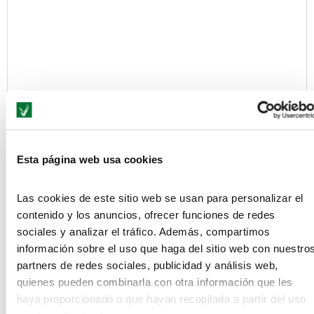
Save my name, email, and website in this browser for the next
Esta página web usa cookies
time I comment.
Información básica acerca de cómo protegemos tus datos conforme al
Las cookies de este sitio web se usan para personalizar el
Reglamento General de Protección de Datos (Reglamento UE 2016/679)
contenido y los anuncios, ofrecer funciones de redes
y en la Ley Orgánica 3/2018, de 5 de diciembre, de Protección de Datos
sociales y analizar el tráfico. Además, compartimos
Personales y garantía de los derechos digitales
información sobre el uso que haga del sitio web con nuestro
De conformidad con lo establecido en el Reglamento General de
partners de redes sociales, publicidad y análisis web,
Protección de Datos, te informamos de:
quienes pueden combinarla con otra información que les
-
Quien es el responsable del tratamiento:
SEAS, Estudios Superiores
haya proporcionado o que hayan recopilado a partir del uso