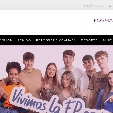
QUIÉNES SOMOS
FORMA
Y GUION
SONIDO
FOTOGRAFÍA Y CÁMARA
DEPORTE
SANI