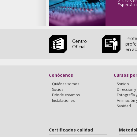
>
CFGS en
Espectácu
Profe
Centro
profe
Oficial
en ac
Conócenos
Cursos po
Quiénes somos
Sonido
Socios
Dirección y
Dónde estamos
Fotografía
Instalaciones
Animación 
Sanidad
Certificados calidad
Metodol