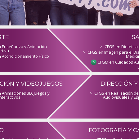
RTE
S
 Enseñanza y Animación
>
CFGS en Dietética 
rtiva
>
CFGS en Imagen para el Dia
 Acondicionamiento Físico
Medici
>
CFGM en Cuidados Aux
CIÓN Y VIDEOJUEGOS
DIRECCIÓN Y
 Animaciones 3D, Juegos y
>
CFGS en Realización de
nteractivos
Audiovisuales y Es
O
FOTOGRAFÍA Y 