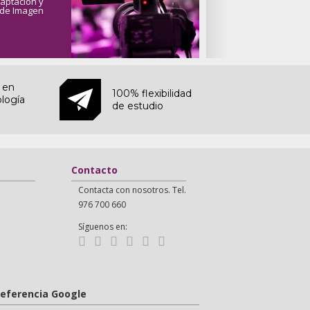
aptación y
 de Imagen
s en
100% flexibilidad
logía
de estudio
Contacto
Contacta con nosotros. Tel.
976 700 660
Síguenos en:
Referencia Google