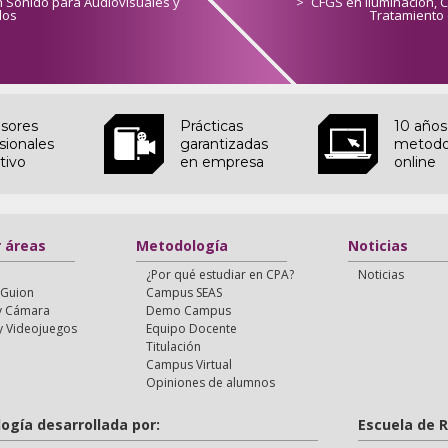
 Sonido para Audiovisuales y
>
CFGS en Iluminación, C
los
Tratamiento
sores
Prácticas
10 año
sionales
garantizadas
metodo
tivo
en empresa
online
r áreas
Metodología
Noticias
¿Por qué estudiar en CPA?
Noticias
 Guion
Campus SEAS
 y Cámara
Demo Campus
y Videojuegos
Equipo Docente
Titulación
Campus Virtual
Opiniones de alumnos
ogía desarrollada por:
Escuela de 