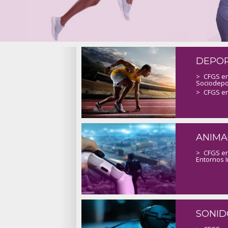
DEPO
>
CFGS en
Sociodepo
>
CFGS en
ANIMA
>
CFGS en
Entornos I
SONID