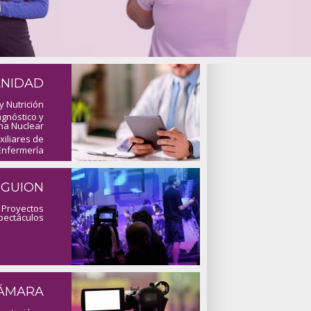
ANIDAD
y Nutrición
gnóstico y
na Nuclear
iliares de
Enfermería
 GUION
 Proyectos
pectáculos
CÁMARA