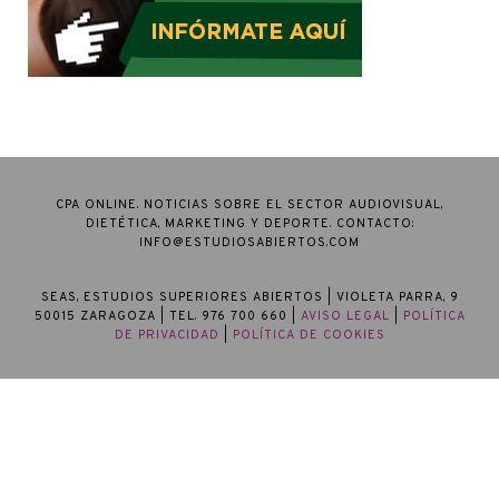
CPA ONLINE. NOTICIAS SOBRE EL SECTOR AUDIOVISUAL,
DIETÉTICA, MARKETING Y DEPORTE. CONTACTO:
INFO@ESTUDIOSABIERTOS.COM
SEAS, ESTUDIOS SUPERIORES ABIERTOS
| VIOLETA PARRA, 9
50015 ZARAGOZA | TEL. 976 700 660 |
AVISO LEGAL
|
POLÍTICA
DE PRIVACIDAD
|
POLÍTICA DE COOKIES