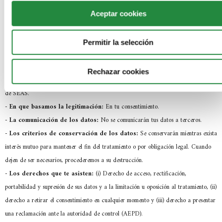
Aceptar cookies
De conformidad con lo establecido en el Reglamento General de
Protección de Datos, te informamos de:
-
Quien es el responsable del tratamiento:
SEAS, Estudios Superiores
Permitir la selección
Abiertos S.A.U con NIF A-50973098, dirección en C/ Violeta Parra nº 9 –
50015 Zaragoza y teléfono 976.700.660.
Rechazar cookies
-
Cuál es el fin del tratamiento:
Gestión y control de los comentarios del blog
de SEAS.
-
En que basamos la legitimación:
En tu consentimiento.
-
La comunicación de los datos:
No se comunicarán tus datos a terceros.
-
Los criterios de conservación de los datos:
Se conservarán mientras exista
interés mutuo para mantener el fin del tratamiento o por obligación legal. Cuando
dejen de ser necesarios, procederemos a su destrucción.
-
Los derechos que te asisten:
(i) Derecho de acceso, rectificación,
portabilidad y supresión de sus datos y a la limitación u oposición al tratamiento, (ii)
derecho a retirar el consentimiento en cualquier momento y (iii) derecho a presentar
una reclamación ante la autoridad de control (AEPD).