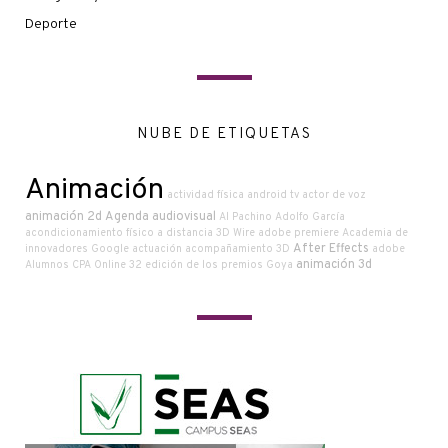
Deporte
NUBE DE ETIQUETAS
Animación
actividad física
android tv
actor de voz
animación 2d
Agenda audiovisual
Al Pachino
Adolfo García
acondicionamiento físico a distancia
3D Wire
adobe premiere
Academia de
After Effects
innovadores Google
actuación
acompañamiento
3D
adobe
animación 3d
Alumnos CPA Online
32 edición de los premios Goya