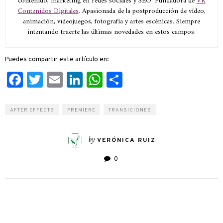
contenido, marketing en redes sociales y SEO. Fundadora de
VR
Contenidos Digitales
. Apasionada de la postproducción de vídeo,
animación, videojuegos, fotografía y artes escénicas. Siempre
intentando traerte las últimas novedades en estos campos.
Puedes compartir este artículo en:
Facebook
Twitter
Email
LinkedIn
WhatsApp
Compartir
AFTER EFFECTS
PREMIERE
TRANSICIONES
by
VERÓNICA RUIZ
0