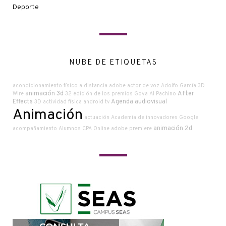
Deporte
NUBE DE ETIQUETAS
acondicionamiento físico a distancia
adobe
actor de voz
Adolfo García
3D
animación 3d
After
Wire
32 edición de los premios Goya
Al Pachino
Effects
Agenda audiovisual
3D
actividad física
android tv
Animación
actuación
Academia de innovadores Google
animación 2d
acompañamiento
Alumnos CPA Online
adobe premiere