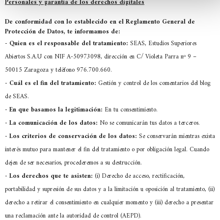
Personales y garantía de los derechos digitales
De conformidad con lo establecido en el Reglamento General de
Protección de Datos, te informamos de:
-
Quien es el responsable del tratamiento:
SEAS, Estudios Superiores
Abiertos S.A.U con NIF A-50973098, dirección en C/ Violeta Parra nº 9 –
50015 Zaragoza y teléfono 976.700.660.
-
Cuál es el fin del tratamiento:
Gestión y control de los comentarios del blog
de SEAS.
-
En que basamos la legitimación:
En tu consentimiento.
-
La comunicación de los datos:
No se comunicarán tus datos a terceros.
-
Los criterios de conservación de los datos:
Se conservarán mientras exista
interés mutuo para mantener el fin del tratamiento o por obligación legal. Cuando
dejen de ser necesarios, procederemos a su destrucción.
-
Los derechos que te asisten:
(i) Derecho de acceso, rectificación,
portabilidad y supresión de sus datos y a la limitación u oposición al tratamiento, (ii)
derecho a retirar el consentimiento en cualquier momento y (iii) derecho a presentar
una reclamación ante la autoridad de control (AEPD).