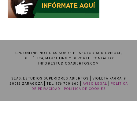
CPA ONLINE. NOTICIAS SOBRE EL SECTOR AUDIOVISUAL,
DIETÉTICA, MARKETING Y DEPORTE. CONTACTO:
INFO@ESTUDIOSABIERTOS.COM
SEAS, ESTUDIOS SUPERIORES ABIERTOS
| VIOLETA PARRA, 9
50015 ZARAGOZA | TEL. 976 700 660 |
AVISO LEGAL
|
POLÍTICA
DE PRIVACIDAD
|
POLÍTICA DE COOKIES