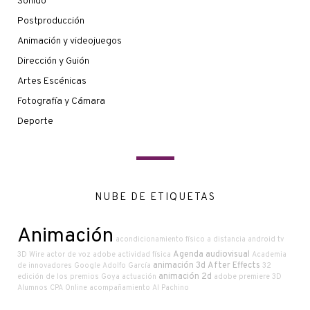
Sonido
Postproducción
Animación y videojuegos
Dirección y Guión
Artes Escénicas
Fotografía y Cámara
Deporte
NUBE DE ETIQUETAS
Animación
acondicionamiento físico a distancia
android tv
Agenda audiovisual
3D Wire
actor de voz
adobe
actividad física
Academia
animación 3d
After Effects
de innovadores Google
Adolfo García
32
animación 2d
edición de los premios Goya
actuación
adobe premiere
3D
Alumnos CPA Online
acompañamiento
Al Pachino