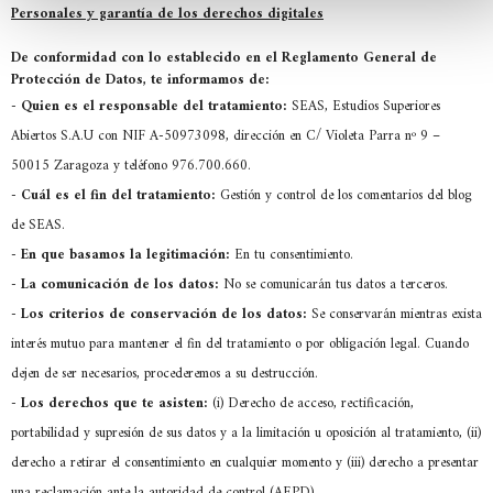
Personales y garantía de los derechos digitales
De conformidad con lo establecido en el Reglamento General de
Protección de Datos, te informamos de:
-
Quien es el responsable del tratamiento:
SEAS, Estudios Superiores
Abiertos S.A.U con NIF A-50973098, dirección en C/ Violeta Parra nº 9 –
50015 Zaragoza y teléfono 976.700.660.
-
Cuál es el fin del tratamiento:
Gestión y control de los comentarios del blog
de SEAS.
-
En que basamos la legitimación:
En tu consentimiento.
-
La comunicación de los datos:
No se comunicarán tus datos a terceros.
-
Los criterios de conservación de los datos:
Se conservarán mientras exista
interés mutuo para mantener el fin del tratamiento o por obligación legal. Cuando
dejen de ser necesarios, procederemos a su destrucción.
-
Los derechos que te asisten:
(i) Derecho de acceso, rectificación,
portabilidad y supresión de sus datos y a la limitación u oposición al tratamiento, (ii)
derecho a retirar el consentimiento en cualquier momento y (iii) derecho a presentar
una reclamación ante la autoridad de control (AEPD).