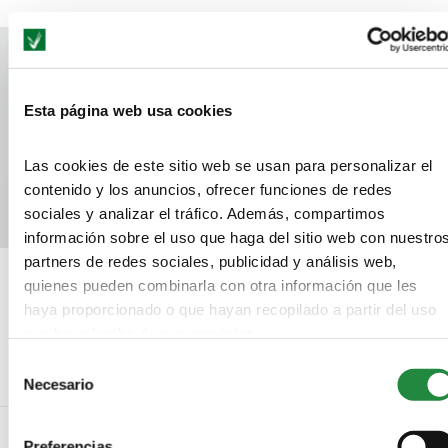
Esta página web usa cookies
Las cookies de este sitio web se usan para personalizar el
contenido y los anuncios, ofrecer funciones de redes
sociales y analizar el tráfico. Además, compartimos
información sobre el uso que haga del sitio web con nuestro
partners de redes sociales, publicidad y análisis web,
Estiramientos de lumbares para corredores
quienes pueden combinarla con otra información que les
haya proporcionado o que hayan recopilado a partir del uso
¿Cuánto tiempo se tarda en perder peso?
que haya hecho de sus servicios.
Selección
Necesario
de
consentimiento
Preferencias