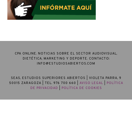
CPA ONLINE. NOTICIAS SOBRE EL SECTOR AUDIOVISUAL,
DIETÉTICA, MARKETING Y DEPORTE. CONTACTO:
INFO@ESTUDIOSABIERTOS.COM
SEAS, ESTUDIOS SUPERIORES ABIERTOS
| VIOLETA PARRA, 9
50015 ZARAGOZA | TEL. 976 700 660 |
AVISO LEGAL
|
POLÍTICA
DE PRIVACIDAD
|
POLÍTICA DE COOKIES