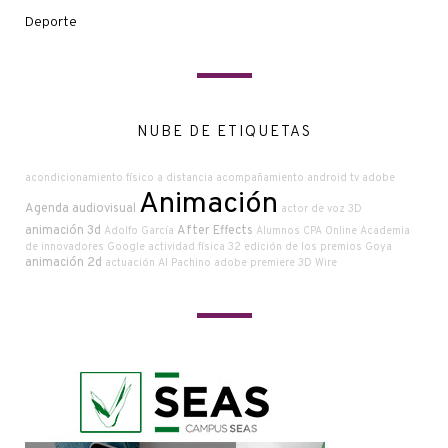
Deporte
NUBE DE ETIQUETAS
acondicionamiento físico a distancia
acompañamiento
android tv
adobe
Animación
Agenda audiovisual
actor de voz
3D
animación 3d
After Effects
Adolfo García
Alumnos CPA Online
Academia
de innovadores Google
actividad física
32 edición de los premios Goya
animación 2d
actuación
Al Pachino
adobe premiere
3D Wire