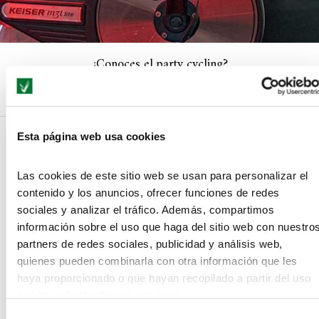
¿Conoces el party cycling?
Esta página web usa cookies
NO COMMENTS
Las cookies de este sitio web se usan para personalizar el
contenido y los anuncios, ofrecer funciones de redes
sociales y analizar el tráfico. Además, compartimos
LEAVE A REPLY
información sobre el uso que haga del sitio web con nuestro
partners de redes sociales, publicidad y análisis web,
quienes pueden combinarla con otra información que les
haya proporcionado o que hayan recopilado a partir del uso
que haya hecho de sus servicios.
Selección