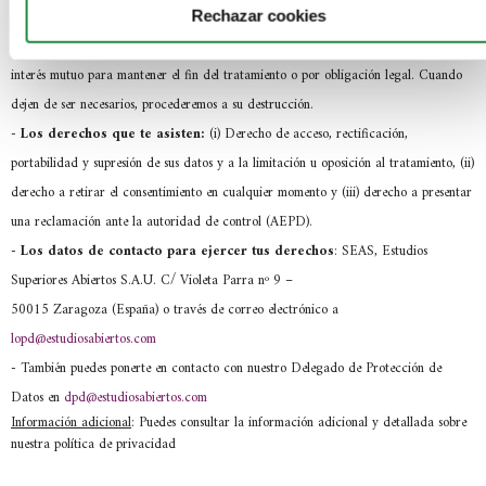
-
La comunicación de los datos:
No se comunicarán tus datos a terceros.
Rechazar cookies
-
Los criterios de conservación de los datos:
Se conservarán mientras exista
interés mutuo para mantener el fin del tratamiento o por obligación legal. Cuando
dejen de ser necesarios, procederemos a su destrucción.
-
Los derechos que te asisten:
(i) Derecho de acceso, rectificación,
portabilidad y supresión de sus datos y a la limitación u oposición al tratamiento, (ii)
derecho a retirar el consentimiento en cualquier momento y (iii) derecho a presentar
una reclamación ante la autoridad de control (AEPD).
- Los datos de contacto para ejercer tus derechos
: SEAS, Estudios
Superiores Abiertos S.A.U. C/ Violeta Parra nº 9 –
50015 Zaragoza (España) o través de correo electrónico a
lopd@estudiosabiertos.com
- También puedes ponerte en contacto con nuestro Delegado de Protección de
Datos en
dpd@estudiosabiertos.com
Información adicional
: Puedes consultar la información adicional y detallada sobre
nuestra política de privacidad