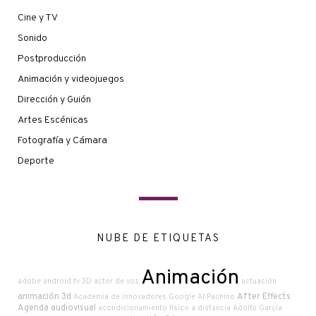
Cine y TV
Sonido
Postproducción
Animación y videojuegos
Dirección y Guión
Artes Escénicas
Fotografía y Cámara
Deporte
NUBE DE ETIQUETAS
Animación
adobe
android tv
3D
actor de voz
actuación
animación 3d
After Effects
Academia de innovadores Google
Al Pachino
Agenda audiovisual
acondicionamiento físico a distancia
Adolfo García