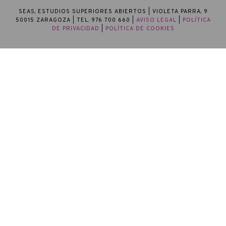
SEAS, ESTUDIOS SUPERIORES ABIERTOS
| VIOLETA PARRA, 9
50015 ZARAGOZA | TEL. 976 700 660 |
AVISO LEGAL
|
POLÍTICA
DE PRIVACIDAD
|
POLÍTICA DE COOKIES