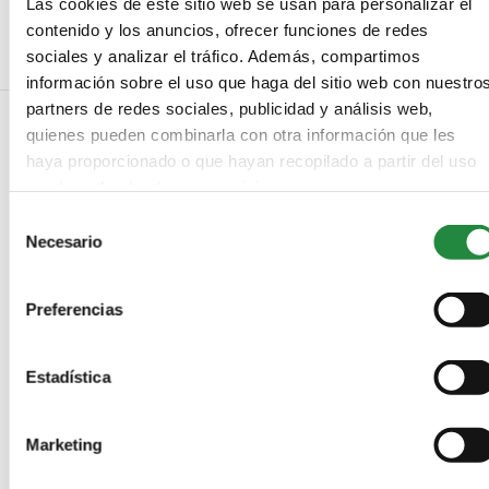
La nueva Canon EOS 5D Mark IV ya está aquí
Las cookies de este sitio web se usan para personalizar el
contenido y los anuncios, ofrecer funciones de redes
sociales y analizar el tráfico. Además, compartimos
información sobre el uso que haga del sitio web con nuestro
partners de redes sociales, publicidad y análisis web,
quienes pueden combinarla con otra información que les
haya proporcionado o que hayan recopilado a partir del uso
NO COMMENTS
que haya hecho de sus servicios.
Selección
LEAVE A REPLY
Necesario
de
consentimiento
Preferencias
Estadística
Marketing