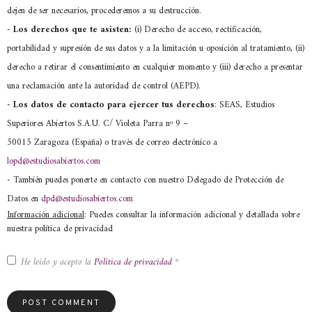
dejen de ser necesarios, procederemos a su destrucción.
-
Los derechos que te asisten:
(i) Derecho de acceso, rectificación,
portabilidad y supresión de sus datos y a la limitación u oposición al tratamiento, (ii)
derecho a retirar el consentimiento en cualquier momento y (iii) derecho a presentar
una reclamación ante la autoridad de control (AEPD).
- Los datos de contacto para ejercer tus derechos
: SEAS, Estudios
Superiores Abiertos S.A.U. C/ Violeta Parra nº 9 –
50015 Zaragoza (España) o través de correo electrónico a
lopd@estudiosabiertos.com
- También puedes ponerte en contacto con nuestro Delegado de Protección de
Datos en
dpd@estudiosabiertos.com
Información adicional
: Puedes consultar la información adicional y detallada sobre
nuestra política de privacidad
He leído y acepto la
Política de privacidad
*