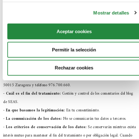
Save my name, email, and website in this browser for the next
Mostrar detalles
time I comment.
Información básica acerca de cómo protegemos tus datos conforme al
Reglamento General de Protección de Datos (Reglamento UE 2016/679)
Aceptar cookies
y en la Ley Orgánica 3/2018, de 5 de diciembre, de Protección de Datos
Personales y garantía de los derechos digitales
Permitir la selección
De conformidad con lo establecido en el Reglamento General de
Protección de Datos, te informamos de:
-
Quien es el responsable del tratamiento:
SEAS, Estudios Superiores
Rechazar cookies
Abiertos S.A.U con NIF A-50973098, dirección en C/ Violeta Parra nº 9 –
50015 Zaragoza y teléfono 976.700.660.
-
Cuál es el fin del tratamiento:
Gestión y control de los comentarios del blog
de SEAS.
-
En que basamos la legitimación:
En tu consentimiento.
-
La comunicación de los datos:
No se comunicarán tus datos a terceros.
-
Los criterios de conservación de los datos:
Se conservarán mientras exista
interés mutuo para mantener el fin del tratamiento o por obligación legal. Cuando