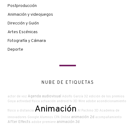
Postproducción
Animación y videojuegos
Dirección y Guión
Artes Escénicas
Fotografía y Cámara
Deporte
NUBE DE ETIQUETAS
Agenda audiovisual
actor de voz
Adolfo García
32 edición de los premios
Goya
actividad física
actuación
android tv
3D Wire
adobe
acondicionamiento
Animación
físico a distancia
Al Pachino
3D
Academia de
animación 2d
innovadores Google
Alumnos CPA Online
acompañamiento
After Effects
animación 3d
adobe premiere