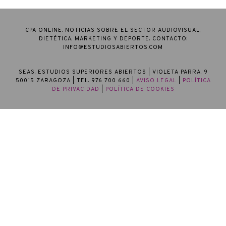
CPA ONLINE. NOTICIAS SOBRE EL SECTOR AUDIOVISUAL,
DIETÉTICA, MARKETING Y DEPORTE. CONTACTO:
INFO@ESTUDIOSABIERTOS.COM
SEAS, ESTUDIOS SUPERIORES ABIERTOS
| VIOLETA PARRA, 9
50015 ZARAGOZA | TEL. 976 700 660 |
AVISO LEGAL
|
POLÍTICA
DE PRIVACIDAD
|
POLÍTICA DE COOKIES