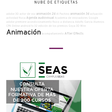
NUBE DE ETIQUETAS
animación 2d
animación 3d
adobe
3D
actor de voz
Al Pachino
actuación
Agenda audiovisual
actividad física
Academia de innovadores Google
adobe premiere
acondicionamiento físico a distancia
Adolfo García
Alumnos
CPA Online
android tv
32 edición de los premios Goya
3D Wire
Animación
After Effects
acompañamiento