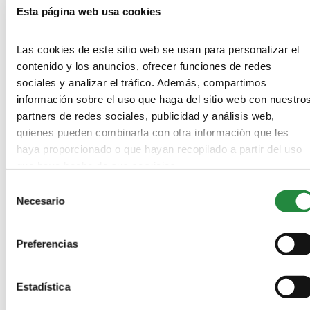
Esta página web usa cookies
Las cookies de este sitio web se usan para personalizar el
contenido y los anuncios, ofrecer funciones de redes
sociales y analizar el tráfico. Además, compartimos
información sobre el uso que haga del sitio web con nuestro
partners de redes sociales, publicidad y análisis web,
quienes pueden combinarla con otra información que les
haya proporcionado o que hayan recopilado a partir del uso
Save my name, email, and website in this browser for the next
que haya hecho de sus servicios.
time I comment.
Selección
Información básica acerca de cómo protegemos tus datos conforme al
Necesario
de
Reglamento General de Protección de Datos (Reglamento UE 2016/679)
y en la Ley Orgánica 3/2018, de 5 de diciembre, de Protección de Datos
consentimiento
Personales y garantía de los derechos digitales
Preferencias
De conformidad con lo establecido en el Reglamento General de
Protección de Datos, te informamos de:
Estadística
-
Quien es el responsable del tratamiento:
SEAS, Estudios Superiores