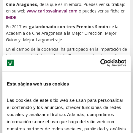
Cine Aragonés
, de la que es miembro. Puedes ver su trabajo
en su web
www.carlosvalnaval.com
o puedes ver su ficha en
IMDB
.
En 2017
es galardonado con tres Premios Simón
de la
Academia de Cine Aragonesa a la Mejor Dirección, Mejor
Guion y Mejor Largometraje.
En el campo de la docencia, ha participado en la impartición de
talleres para la
Universidad de Zaragoza
y ha sido profesor
colaborador en la
Universidad San Jorge
.
Actualmente, es profesor de Ciclos Formativos de
Grado
Superior en Producción y Realización
de Audiovisuales en
Esta página web usa cookies
CPA Salduie.
Licenciado en
Comunicación Audiovisual
por la
Las cookies de este sitio web se usan para personalizar
Facultad de Ciencias de la Información de la Universidad
el contenido y los anuncios, ofrecer funciones de redes
Complutense de Madrid.
sociales y analizar el tráfico. Además, compartimos
Dentro del
Área de Dirección y Guion
, imparte diversos
información sobre el uso que haga del sitio web con
estudios siempre relacionados con guion cinematográfico.
nuestros partners de redes sociales, publicidad y análisis