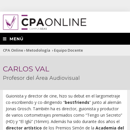
MENÚ
Usted
CPA Online
›
Metodología
›
Equipo Docente
está
CARLOS VAL
aquí
Profesor del Área Audiovisual
Guionista y director de cine, hizo su debut en el largometraje
co-escribiendo y co-dirigiendo “
bestfriends
” junto al alemán
Jonas Grosch. También ha es d
irector, guionista y productor
de varios cortometrajes premiados como “Tengo un Secreto”
(HD) y “El Iglú” (16mm). Además ha sido durante dos años el
d
irector artístico
de los Premios Simón de la
Academia del