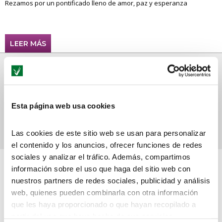
Rezamos por un pontificado lleno de amor, paz y esperanza
LEER MÁS
GRUPO SAN VALERO, ZARATAXI Y LA
COOPERATIVA DEL TAXI DE
ZARAGOZA IMPULSAN LA
EXCELENCIA DEL SECTOR CON UN
Esta página web usa cookies
AMBICIOSO PLAN DE FORMACIÓN
EN TRANSFORMACIÓN DIGITAL
Las cookies de este sitio web se usan para personalizar
el contenido y los anuncios, ofrecer funciones de redes
sociales y analizar el tráfico. Además, compartimos
Jueves, 8 Mayo, 2025
información sobre el uso que haga del sitio web con
nuestros partners de redes sociales, publicidad y análisis
Firman un convenio para la mejora de competencias y habilidades
web, quienes pueden combinarla con otra información
profesionales
que les haya proporcionado o que hayan recopilado a
partir del uso que haya hecho de sus servicios.