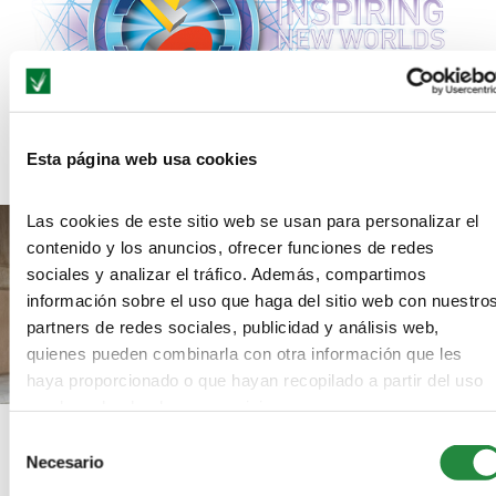
Lo que nos ha ofrecido el E3 2016
Esta página web usa cookies
Las cookies de este sitio web se usan para personalizar el
contenido y los anuncios, ofrecer funciones de redes
sociales y analizar el tráfico. Además, compartimos
información sobre el uso que haga del sitio web con nuestro
partners de redes sociales, publicidad y análisis web,
quienes pueden combinarla con otra información que les
haya proporcionado o que hayan recopilado a partir del uso
que haya hecho de sus servicios.
La serie «Carlos, Rey Emperador» ya tiene su videojuego
Selección
Necesario
de
consentimiento