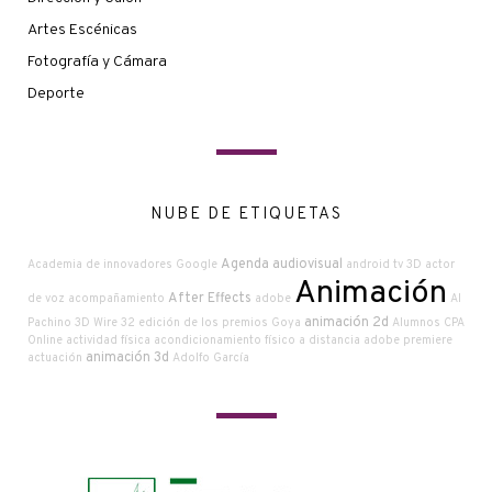
Artes Escénicas
Fotografía y Cámara
Deporte
NUBE DE ETIQUETAS
Agenda audiovisual
Academia de innovadores Google
android tv
3D
actor
Animación
After Effects
de voz
acompañamiento
adobe
Al
animación 2d
Pachino
3D Wire
32 edición de los premios Goya
Alumnos CPA
Online
actividad física
acondicionamiento físico a distancia
adobe premiere
animación 3d
actuación
Adolfo García