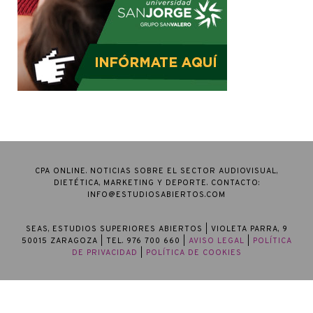
CPA ONLINE. NOTICIAS SOBRE EL SECTOR AUDIOVISUAL,
DIETÉTICA, MARKETING Y DEPORTE. CONTACTO:
INFO@ESTUDIOSABIERTOS.COM
SEAS, ESTUDIOS SUPERIORES ABIERTOS
| VIOLETA PARRA, 9
50015 ZARAGOZA | TEL. 976 700 660 |
AVISO LEGAL
|
POLÍTICA
DE PRIVACIDAD
|
POLÍTICA DE COOKIES