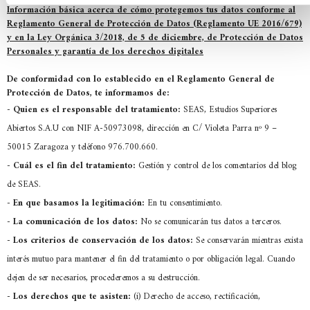
Información básica acerca de cómo protegemos tus datos conforme al
Reglamento General de Protección de Datos (Reglamento UE 2016/679)
y en la Ley Orgánica 3/2018, de 5 de diciembre, de Protección de Datos
Personales y garantía de los derechos digitales
De conformidad con lo establecido en el Reglamento General de
Protección de Datos, te informamos de:
-
Quien es el responsable del tratamiento:
SEAS, Estudios Superiores
Abiertos S.A.U con NIF A-50973098, dirección en C/ Violeta Parra nº 9 –
50015 Zaragoza y teléfono 976.700.660.
-
Cuál es el fin del tratamiento:
Gestión y control de los comentarios del blog
de SEAS.
-
En que basamos la legitimación:
En tu consentimiento.
-
La comunicación de los datos:
No se comunicarán tus datos a terceros.
-
Los criterios de conservación de los datos:
Se conservarán mientras exista
interés mutuo para mantener el fin del tratamiento o por obligación legal. Cuando
dejen de ser necesarios, procederemos a su destrucción.
-
Los derechos que te asisten:
(i) Derecho de acceso, rectificación,