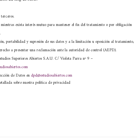
terceros.
mientras exista interés mutuo para mantener el fin del tratamiento o por obligación
.
ón, portabilidad y supresión de sus datos y a la limitación u oposición al tratamiento,
) derecho a presentar una reclamación ante la autoridad de control (AEPD).
tudios Superiores Abiertos S.A.U. C/ Violeta Parra nº 9 –
udiosabiertos.com
tección de Datos en
dpd@estudiosabiertos.com
etallada sobre nuestra política de privacidad