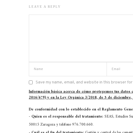
LEAVE A REPLY
Save my name, email, and website in this browser for
Información básica acerca de cómo protegemos tus datos
2016/679) y en la Ley Orgánica 3/2018, de 5 de diciembre,
De conformidad con lo establecido en el Reglamento Gener
-
Quien es el responsable del tratamiento:
SEAS, Estudios Sup
50015 Zaragoza y teléfono 976.700.660.
-
Cuál es el fin del tratamiento:
Gestión y control de los comen