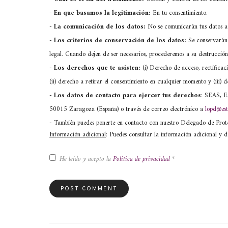
-
En que basamos la legitimación:
En tu consentimiento.
-
La comunicación de los datos:
No se comunicarán tus datos a 
-
Los criterios de conservación de los datos:
Se conservarán 
legal. Cuando dejen de ser necesarios, procederemos a su destrucción
-
Los derechos que te asisten:
(i) Derecho de acceso, rectificaci
(ii) derecho a retirar el consentimiento en cualquier momento y (iii
- Los datos de contacto para ejercer tus derechos
: SEAS, Es
50015 Zaragoza (España) o través de correo electrónico a
lopd@est
- También puedes ponerte en contacto con nuestro Delegado de Pro
Información adicional
: Puedes consultar la información adicional y d
He leído y acepto la
Política de privacidad
*