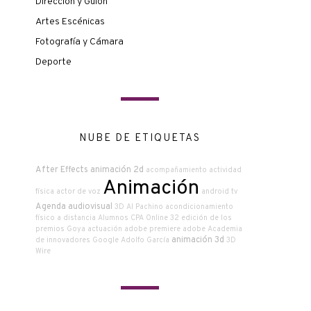
Dirección y Guión
Artes Escénicas
Fotografía y Cámara
Deporte
NUBE DE ETIQUETAS
After Effects
animación 2d
acompañamiento
actividad
Animación
física
actor de voz
android tv
Agenda audiovisual
3D
Al Pachino
acondicionamiento
físico a distancia
Alumnos CPA Online
32 edición de los
premios Goya
actuación
adobe premiere
adobe
Academia
animación 3d
de innovadores Google
Adolfo García
3D
Wire