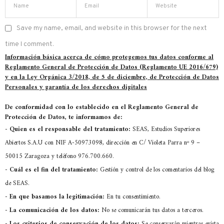
Save my name, email, and website in this browser for the next
time I comment.
Información básica acerca de cómo protegemos tus datos conforme al
Reglamento General de Protección de Datos (Reglamento UE 2016/679)
y en la Ley Orgánica 3/2018, de 5 de diciembre, de Protección de Datos
Personales y garantía de los derechos digitales
De conformidad con lo establecido en el Reglamento General de
Protección de Datos, te informamos de:
-
Quien es el responsable del tratamiento:
SEAS, Estudios Superiores
Abiertos S.A.U con NIF A-50973098, dirección en C/ Violeta Parra nº 9 –
50015 Zaragoza y teléfono 976.700.660.
-
Cuál es el fin del tratamiento:
Gestión y control de los comentarios del blog
de SEAS.
-
En que basamos la legitimación:
En tu consentimiento.
-
La comunicación de los datos:
No se comunicarán tus datos a terceros.
-
Los criterios de conservación de los datos:
Se conservarán mientras exista