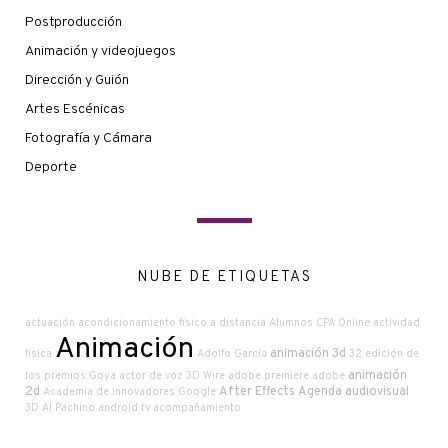
Postproducción
Animación y videojuegos
Dirección y Guión
Artes Escénicas
Fotografía y Cámara
Deporte
NUBE DE ETIQUETAS
actuación
acondicionamiento físico a distancia
Alumnos CPA Online
actividad
Animación
animación 3d
física
Adolfo García
32 edición de
animación
los premios Goya
actor de voz
3D Wire
adobe premiere
adobe
2d
After Effects
Agenda audiovisual
Academia de innovadores Google
3D
Al Pachino
android tv
acompañamiento