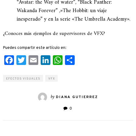
“Avatar: the Way of water”, “Black Panther:
Wakanda Forever” ,»The Hobbit: un viaje
inesperado” y en la serie «The Umbrella Academy».
¿Conoces más ejemplos de supervisores de VFX?
Puedes compartir este artículo en:
Facebook
Twitter
Email
LinkedIn
WhatsApp
Compartir
EFECTOS VISUALES
VFX
by
DIANA GUTIERREZ
0