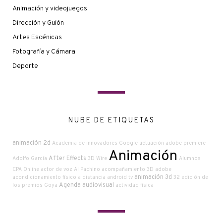
Animación y videojuegos
Dirección y Guión
Artes Escénicas
Fotografía y Cámara
Deporte
NUBE DE ETIQUETAS
animación 2d
Academia de innovadores Google
actuación
adobe premiere
Animación
After Effects
Adolfo García
3D Wire
Alumnos
CPA Online
actor de voz
Al Pachino
acompañamiento
3D
adobe
animación 3d
acondicionamiento físico a distancia
android tv
32 edición de
Agenda audiovisual
los premios Goya
actividad física