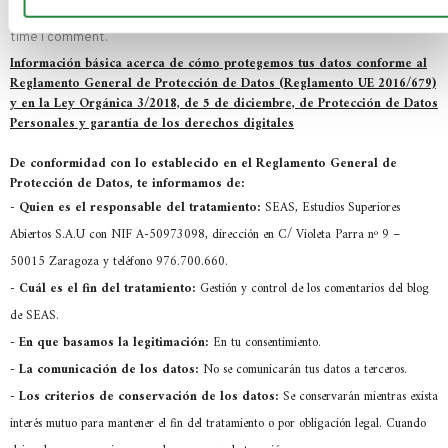
Save my name, email, and website in this browser for the next
time I comment.
Información básica acerca de cómo protegemos tus datos conforme al
Reglamento General de Protección de Datos (Reglamento UE 2016/679)
y en la Ley Orgánica 3/2018, de 5 de diciembre, de Protección de Datos
Personales y garantía de los derechos digitales
De conformidad con lo establecido en el Reglamento General de
Protección de Datos, te informamos de:
-
Quien es el responsable del tratamiento:
SEAS, Estudios Superiores
Abiertos S.A.U con NIF A-50973098, dirección en C/ Violeta Parra nº 9 –
50015 Zaragoza y teléfono 976.700.660.
-
Cuál es el fin del tratamiento:
Gestión y control de los comentarios del blog
de SEAS.
-
En que basamos la legitimación:
En tu consentimiento.
-
La comunicación de los datos:
No se comunicarán tus datos a terceros.
-
Los criterios de conservación de los datos:
Se conservarán mientras exista
interés mutuo para mantener el fin del tratamiento o por obligación legal. Cuando