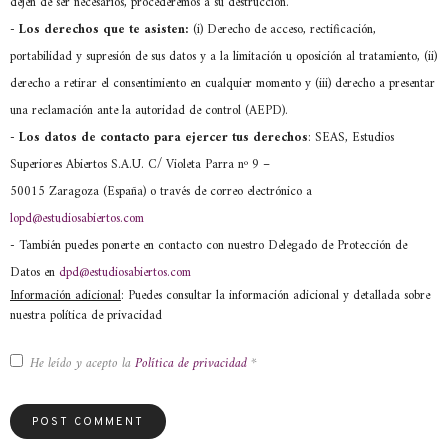
dejen de ser necesarios, procederemos a su destrucción.
-
Los derechos que te asisten:
(i) Derecho de acceso, rectificación,
portabilidad y supresión de sus datos y a la limitación u oposición al tratamiento, (ii)
derecho a retirar el consentimiento en cualquier momento y (iii) derecho a presentar
una reclamación ante la autoridad de control (AEPD).
- Los datos de contacto para ejercer tus derechos
: SEAS, Estudios
Superiores Abiertos S.A.U. C/ Violeta Parra nº 9 –
50015 Zaragoza (España) o través de correo electrónico a
lopd@estudiosabiertos.com
- También puedes ponerte en contacto con nuestro Delegado de Protección de
Datos en
dpd@estudiosabiertos.com
Información adicional
: Puedes consultar la información adicional y detallada sobre
nuestra política de privacidad
He leído y acepto la
Política de privacidad
*