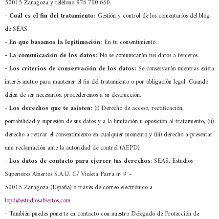
50015 Zaragoza y teléfono 976.700.660.
-
Cuál es el fin del tratamiento:
Gestión y control de los comentarios del blog
de SEAS.
-
En que basamos la legitimación:
En tu consentimiento.
-
La comunicación de los datos:
No se comunicarán tus datos a terceros.
-
Los criterios de conservación de los datos:
Se conservarán mientras exista
interés mutuo para mantener el fin del tratamiento o por obligación legal. Cuando
dejen de ser necesarios, procederemos a su destrucción.
-
Los derechos que te asisten:
(i) Derecho de acceso, rectificación,
portabilidad y supresión de sus datos y a la limitación u oposición al tratamiento, (ii)
derecho a retirar el consentimiento en cualquier momento y (iii) derecho a presentar
una reclamación ante la autoridad de control (AEPD).
- Los datos de contacto para ejercer tus derechos
: SEAS, Estudios
Superiores Abiertos S.A.U. C/ Violeta Parra nº 9 –
50015 Zaragoza (España) o través de correo electrónico a
lopd@estudiosabiertos.com
- También puedes ponerte en contacto con nuestro Delegado de Protección de