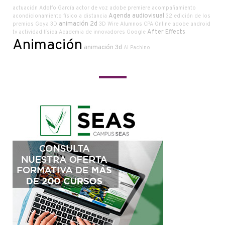
actuación
Adolfo García
actor de voz
adobe premiere
acompañamiento
Agenda audiovisual
acondicionamiento físico a distancia
32 edición de los
animación 2d
premios Goya
3D
3D Wire
Alumnos CPA Online
adobe
android
After Effects
tv
actividad física
Academia de innovadores Google
Animación
animación 3d
Al Pachino