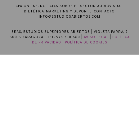
CPA ONLINE. NOTICIAS SOBRE EL SECTOR AUDIOVISUAL,
DIETÉTICA, MARKETING Y DEPORTE. CONTACTO:
INFO@ESTUDIOSABIERTOS.COM
SEAS, ESTUDIOS SUPERIORES ABIERTOS
| VIOLETA PARRA, 9
50015 ZARAGOZA | TEL. 976 700 660 |
AVISO LEGAL
|
POLÍTICA
DE PRIVACIDAD
|
POLÍTICA DE COOKIES