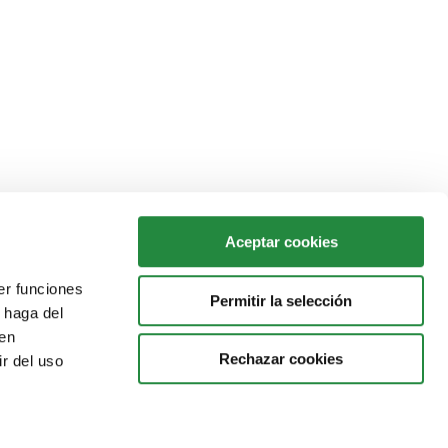
Aceptar cookies
er funciones
Permitir la selección
 haga del
den
Rechazar cookies
r del uso
SEAS, ESTUDIOS SUPERIORES ABIERTOS
| VIOLETA
PARRA, 9 50015 ZARAGOZA | TEL. 976 700 660 |
AVISO