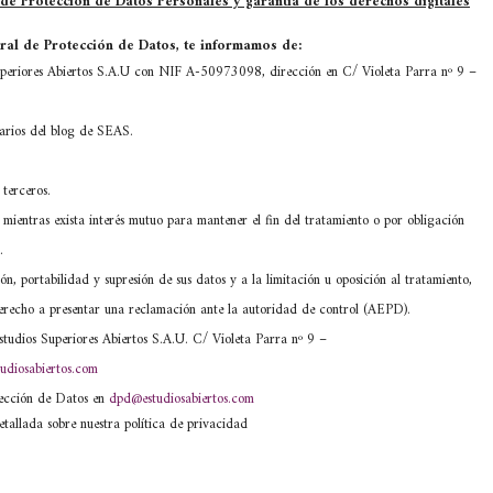
 de Protección de Datos Personales y garantía de los derechos digitales
al de Protección de Datos, te informamos de:
eriores Abiertos S.A.U con NIF A-50973098, dirección en C/ Violeta Parra nº 9 –
tarios del blog de SEAS.
terceros.
mientras exista interés mutuo para mantener el fin del tratamiento o por obligación
.
ón, portabilidad y supresión de sus datos y a la limitación u oposición al tratamiento,
) derecho a presentar una reclamación ante la autoridad de control (AEPD).
tudios Superiores Abiertos S.A.U. C/ Violeta Parra nº 9 –
udiosabiertos.com
tección de Datos en
dpd@estudiosabiertos.com
etallada sobre nuestra política de privacidad