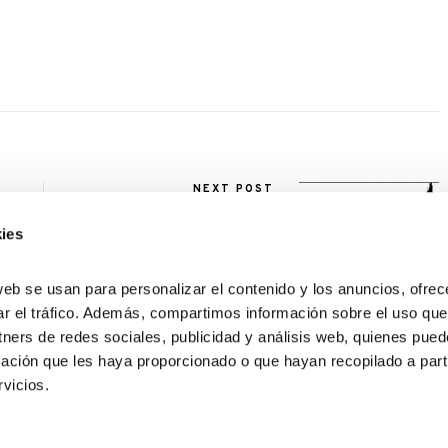
NEXT POST
Usa los histogramas para
mejorar tus fotos
ies
web se usan para personalizar el contenido y los anuncios, ofrec
ar el tráfico. Además, compartimos información sobre el uso que
tners de redes sociales, publicidad y análisis web, quienes pue
ación que les haya proporcionado o que hayan recopilado a parti
vicios.