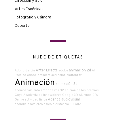
Dirección y Guión
Artes Escénicas
Fotografía y Cámara
Deporte
NUBE DE ETIQUETAS
After Effects
animación 2d
Adolfo García
adobe
Al
Pachino
adobe premiere
actuación
android tv
Animación
animación 3d
acompañamiento
actor de voz
32 edición de los premios
Goya
Academia de innovadores Google
3D
Alumnos CPA
Agenda audiovisual
Online
actividad física
acondicionamiento físico a distancia
3D Wire