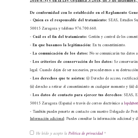
2016/679) y en la Ley Orgánica 3/2018, de 5 de diciembre,
De conformidad con lo establecido en el Reglamento Gener
-
Quien es el responsable del tratamiento:
SEAS, Estudios Sup
50015 Zaragoza y teléfono 976.700.660.
-
Cuál es el fin del tratamiento:
Gestión y control de los comen
-
En que basamos la legitimación:
En tu consentimiento.
-
La comunicación de los datos:
No se comunicarán tus datos a 
-
Los criterios de conservación de los datos:
Se conservarán 
legal. Cuando dejen de ser necesarios, procederemos a su destrucción
-
Los derechos que te asisten:
(i) Derecho de acceso, rectificaci
(ii) derecho a retirar el consentimiento en cualquier momento y (iii
- Los datos de contacto para ejercer tus derechos
: SEAS, Es
50015 Zaragoza (España) o través de correo electrónico a
lopd@est
- También puedes ponerte en contacto con nuestro Delegado de Pro
Información adicional
: Puedes consultar la información adicional y d
He leído y acepto la
Política de privacidad
*