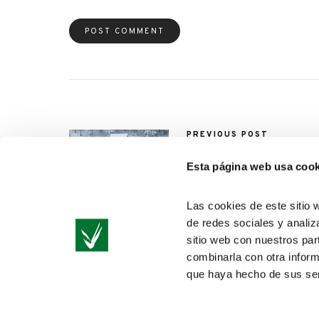
PREVIOUS POST
5 consejos para tomar
mejores fotos invernales
Esta página web usa cook
Las cookies de este sitio 
de redes sociales y analiz
sitio web con nuestros par
combinarla con otra inform
que haya hecho de sus ser
CPA ONLINE. NOTICIAS SOBRE EL SECTOR AUDIOVISUAL,
DIETÉTICA, MARKETING Y DEPORTE. CONTACTO: