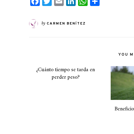
Facebook
Twitter
Email
LinkedIn
WhatsApp
Compart
by
CARMEN BENÍTEZ
YOU MI
¿Cuánto tiempo se tarda en
perder peso?
Benefici