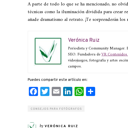
A parte de todo lo que se ha mencionado, no olvide
técnicas como la iluminación dividida para crear 
añade dramatismo al retrato. ¡Te sorprenderán los 
Verónica Ruiz
Periodista y Community Manager. Es
SEO. Fundadora de
VR Contenidos 
videojuegos, fotografía y artes escé
campos.
Puedes compartir este artículo en:
Facebook
Twitter
Email
LinkedIn
WhatsApp
Compart
CONSEJOS PARA FOTÓGRAFOS
by
VERÓNICA RUIZ