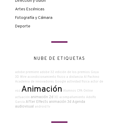
Dirección y Guión
Artes Escénicas
Fotografía y Cámara
Deporte
NUBE DE ETIQUETAS
adobe premiere
adobe
32 edición de los premios Goya
3D Wire
acondicionamiento físico a distancia
Al Pachino
Academia de innovadores Google
actividad física
actor de
Animación
voz
Alumnos CPA Online
animación 2d
actuación
3D
acompañamiento
Adolfo
After Effects
animación 3d
Agenda
García
audiovisual
android tv