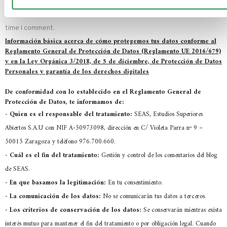
Save my name, email, and website in this browser for the next
time I comment.
Información básica acerca de cómo protegemos tus datos conforme al
Reglamento General de Protección de Datos (Reglamento UE 2016/679)
y en la Ley Orgánica 3/2018, de 5 de diciembre, de Protección de Datos
Personales y garantía de los derechos digitales
De conformidad con lo establecido en el Reglamento General de
Protección de Datos, te informamos de:
-
Quien es el responsable del tratamiento:
SEAS, Estudios Superiores
Abiertos S.A.U con NIF A-50973098, dirección en C/ Violeta Parra nº 9 –
50015 Zaragoza y teléfono 976.700.660.
-
Cuál es el fin del tratamiento:
Gestión y control de los comentarios del blog
de SEAS.
-
En que basamos la legitimación:
En tu consentimiento.
-
La comunicación de los datos:
No se comunicarán tus datos a terceros.
-
Los criterios de conservación de los datos:
Se conservarán mientras exista
interés mutuo para mantener el fin del tratamiento o por obligación legal. Cuando