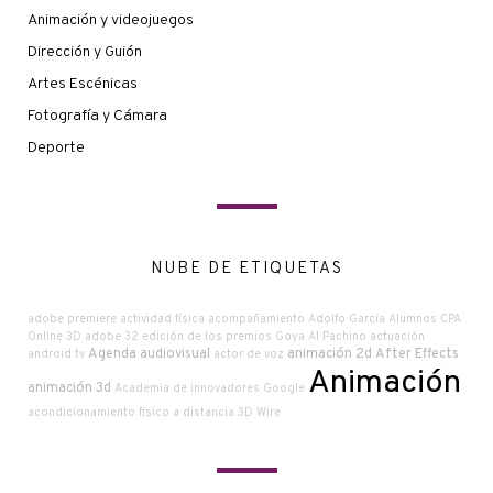
Animación y videojuegos
Dirección y Guión
Artes Escénicas
Fotografía y Cámara
Deporte
NUBE DE ETIQUETAS
adobe premiere
actividad física
acompañamiento
Adolfo García
Alumnos CPA
Online
3D
adobe
32 edición de los premios Goya
Al Pachino
actuación
Agenda audiovisual
animación 2d
After Effects
android tv
actor de voz
Animación
animación 3d
Academia de innovadores Google
acondicionamiento físico a distancia
3D Wire