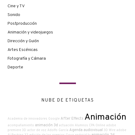
Cine y TV
Sonido
Postproducción
Animación y videojuegos
Dirección y Guión
Artes Escénicas
Fotografía y Cámara
Deporte
NUBE DE ETIQUETAS
Animación
After Effects
Academia de innovadores Google
animación 3d
acompañamiento
actuación
Alumnos CPA Online
adobe
Agenda audiovisual
premiere
3D
actor de voz
Adolfo García
3D Wire
adobe
animación 2d