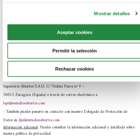
-
En que basamos la legitimación:
En tu consentimiento.
-
La comunicación de los datos:
No se comunicarán tus datos a terceros.
Mostrar detalles
-
Los criterios de conservación de los datos:
Se conservarán mientras exista
interés mutuo para mantener el fin del tratamiento o por obligación legal. Cuando
Aceptar cookies
dejen de ser necesarios, procederemos a su destrucción.
-
Los derechos que te asisten:
(i) Derecho de acceso, rectificación,
Permitir la selección
portabilidad y supresión de sus datos y a la limitación u oposición al tratamiento, (ii)
derecho a retirar el consentimiento en cualquier momento y (iii) derecho a presentar
una reclamación ante la autoridad de control (AEPD).
Rechazar cookies
- Los datos de contacto para ejercer tus derechos
: SEAS, Estudios
Superiores Abiertos S.A.U. C/ Violeta Parra nº 9 –
50015 Zaragoza (España) o través de correo electrónico a
lopd@estudiosabiertos.com
- También puedes ponerte en contacto con nuestro Delegado de Protección de
Datos en
dpd@estudiosabiertos.com
Información adicional
: Puedes consultar la información adicional y detallada sobre
nuestra política de privacidad