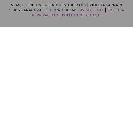
SEAS, ESTUDIOS SUPERIORES ABIERTOS
| VIOLETA PARRA, 9
50015 ZARAGOZA | TEL. 976 700 660 |
AVISO LEGAL
|
POLÍTICA
DE PRIVACIDAD
|
POLÍTICA DE COOKIES