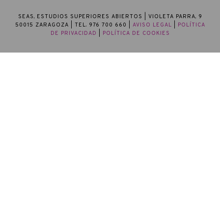
SEAS, ESTUDIOS SUPERIORES ABIERTOS
| VIOLETA PARRA, 9
50015 ZARAGOZA | TEL. 976 700 660 |
AVISO LEGAL
|
POLÍTICA
DE PRIVACIDAD
|
POLÍTICA DE COOKIES