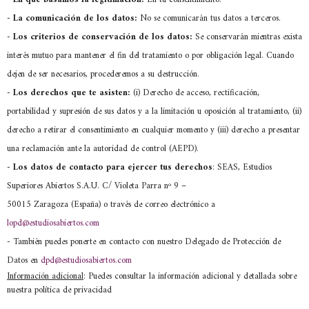
-
La comunicación de los datos:
No se comunicarán tus datos a terceros.
-
Los criterios de conservación de los datos:
Se conservarán mientras exista
interés mutuo para mantener el fin del tratamiento o por obligación legal. Cuando
dejen de ser necesarios, procederemos a su destrucción.
-
Los derechos que te asisten:
(i) Derecho de acceso, rectificación,
portabilidad y supresión de sus datos y a la limitación u oposición al tratamiento, (ii)
derecho a retirar el consentimiento en cualquier momento y (iii) derecho a presentar
una reclamación ante la autoridad de control (AEPD).
- Los datos de contacto para ejercer tus derechos
: SEAS, Estudios
Superiores Abiertos S.A.U. C/ Violeta Parra nº 9 –
50015 Zaragoza (España) o través de correo electrónico a
lopd@estudiosabiertos.com
- También puedes ponerte en contacto con nuestro Delegado de Protección de
Datos en
dpd@estudiosabiertos.com
Información adicional
: Puedes consultar la información adicional y detallada sobre
nuestra política de privacidad