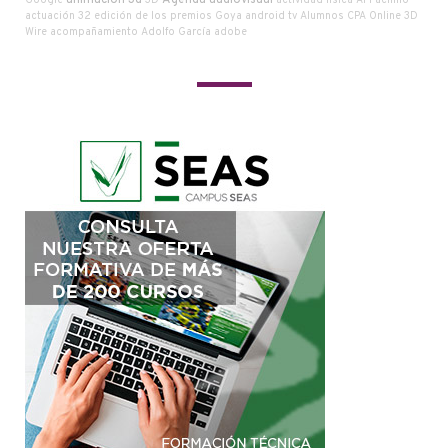
animación 3d
Agenda audiovisual
Google
3D
actividad física
Al Pachino
actuación
32 edición de los premios Goya
android tv
Alumnos CPA Online
3D
Wire
acompañamiento
Adolfo García
adobe