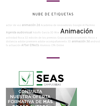
NUBE DE ETIQUETAS
animación 2d
actor de voz
Academia de innovadores Google
Al Pachino
Animación
Agenda audiovisual
Adolfo García
3D Wire
actividad física
32 edición de los premios Goya
acondicionamiento físico a
animación 3d
distancia
adobe premiere
adobe
acompañamiento
3D
android
After Effects
tv
actuación
Alumnos CPA Online