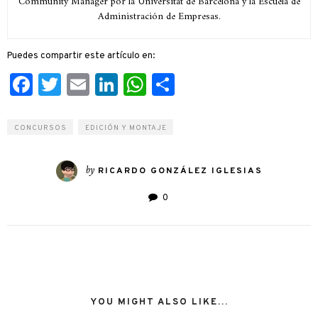
Community Manager por la Universitat de Barcelona y la Escuela de
Administración de Empresas.
Puedes compartir este artículo en:
Facebook
Twitter
Email
LinkedIn
WhatsApp
Compartir
CONCURSOS
EDICIÓN Y MONTAJE
by
RICARDO GONZÁLEZ IGLESIAS
0
YOU MIGHT ALSO LIKE...