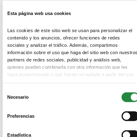
LEAVE A REPLY
Esta página web usa cookies
Las cookies de este sitio web se usan para personalizar el
contenido y los anuncios, ofrecer funciones de redes
sociales y analizar el tráfico. Además, compartimos
información sobre el uso que haga del sitio web con nuestro
partners de redes sociales, publicidad y análisis web,
quienes pueden combinarla con otra información que les
haya proporcionado o que hayan recopilado a partir del uso
que haya hecho de sus servicios.
Save my name, email, and website in this browser for the next
Selección
Necesario
de
time I comment.
consentimiento
Información básica acerca de cómo protegemos tus datos conforme al
Reglamento General de Protección de Datos (Reglamento UE 2016/679)
Preferencias
y en la Ley Orgánica 3/2018, de 5 de diciembre, de Protección de Datos
Personales y garantía de los derechos digitales
Estadística