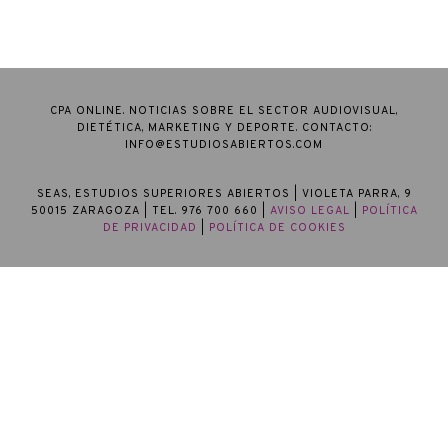
CPA ONLINE. NOTICIAS SOBRE EL SECTOR AUDIOVISUAL,
DIETÉTICA, MARKETING Y DEPORTE. CONTACTO:
INFO@ESTUDIOSABIERTOS.COM
SEAS, ESTUDIOS SUPERIORES ABIERTOS
| VIOLETA PARRA, 9
50015 ZARAGOZA | TEL. 976 700 660 |
AVISO LEGAL
|
POLÍTICA
DE PRIVACIDAD
|
POLÍTICA DE COOKIES