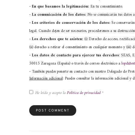
-
En que basamos la legitimación:
En tu consentimiento.
-
La comunicación de los datos:
No se comunicarán tus datos a 
-
Los criterios de conservación de los datos:
Se conservarán 
legal. Cuando dejen de ser necesarios, procederemos a su destrucción
-
Los derechos que te asisten:
(i) Derecho de acceso, rectificaci
(ii) derecho a retirar el consentimiento en cualquier momento y (iii
- Los datos de contacto para ejercer tus derechos
: SEAS, Es
50015 Zaragoza (España) o través de correo electrónico a
lopd@est
- También puedes ponerte en contacto con nuestro Delegado de Pro
Información adicional
: Puedes consultar la información adicional y d
He leído y acepto la
Política de privacidad
*