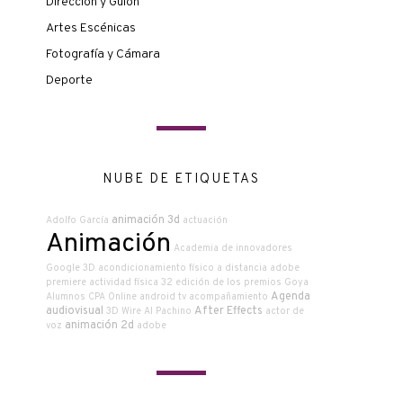
Dirección y Guión
Artes Escénicas
Fotografía y Cámara
Deporte
NUBE DE ETIQUETAS
animación 3d
Adolfo García
actuación
Animación
Academia de innovadores
Google
3D
acondicionamiento físico a distancia
adobe
premiere
actividad física
32 edición de los premios Goya
Agenda
Alumnos CPA Online
android tv
acompañamiento
audiovisual
After Effects
3D Wire
Al Pachino
actor de
animación 2d
voz
adobe