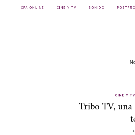
CPA ONLINE
CINE Y TV
SONIDO
POSTPR
No
CINE Y T
Tribo TV, una
t
6