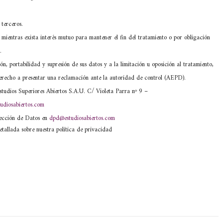
terceros.
mientras exista interés mutuo para mantener el fin del tratamiento o por obligación
.
ón, portabilidad y supresión de sus datos y a la limitación u oposición al tratamiento,
) derecho a presentar una reclamación ante la autoridad de control (AEPD).
tudios Superiores Abiertos S.A.U. C/ Violeta Parra nº 9 –
udiosabiertos.com
tección de Datos en
dpd@estudiosabiertos.com
etallada sobre nuestra política de privacidad