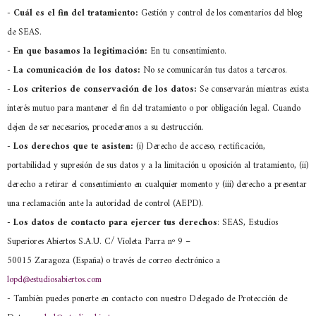
-
Cuál es el fin del tratamiento:
Gestión y control de los comentarios del blog
de SEAS.
-
En que basamos la legitimación:
En tu consentimiento.
-
La comunicación de los datos:
No se comunicarán tus datos a terceros.
-
Los criterios de conservación de los datos:
Se conservarán mientras exista
interés mutuo para mantener el fin del tratamiento o por obligación legal. Cuando
dejen de ser necesarios, procederemos a su destrucción.
-
Los derechos que te asisten:
(i) Derecho de acceso, rectificación,
portabilidad y supresión de sus datos y a la limitación u oposición al tratamiento, (ii)
derecho a retirar el consentimiento en cualquier momento y (iii) derecho a presentar
una reclamación ante la autoridad de control (AEPD).
- Los datos de contacto para ejercer tus derechos
: SEAS, Estudios
Superiores Abiertos S.A.U. C/ Violeta Parra nº 9 –
50015 Zaragoza (España) o través de correo electrónico a
lopd@estudiosabiertos.com
- También puedes ponerte en contacto con nuestro Delegado de Protección de