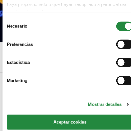
haya proporcionado o que hayan recopilado a partir del uso
que haya hecho de sus servicios.
Selección
Necesario
de
consentimiento
Preferencias
Claves para que tus fotos tengan éxito en RRSS
Estadística
Marketing
NO COMMENTS
Mostrar detalles
LEAVE A REPLY
Aceptar cookies