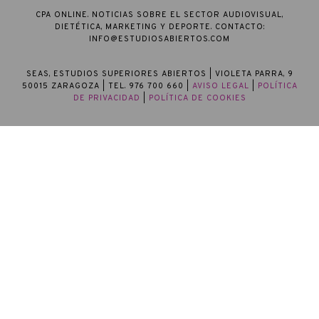
CPA ONLINE. NOTICIAS SOBRE EL SECTOR AUDIOVISUAL,
DIETÉTICA, MARKETING Y DEPORTE. CONTACTO:
INFO@ESTUDIOSABIERTOS.COM
SEAS, ESTUDIOS SUPERIORES ABIERTOS
| VIOLETA PARRA, 9
50015 ZARAGOZA | TEL. 976 700 660 |
AVISO LEGAL
|
POLÍTICA
DE PRIVACIDAD
|
POLÍTICA DE COOKIES