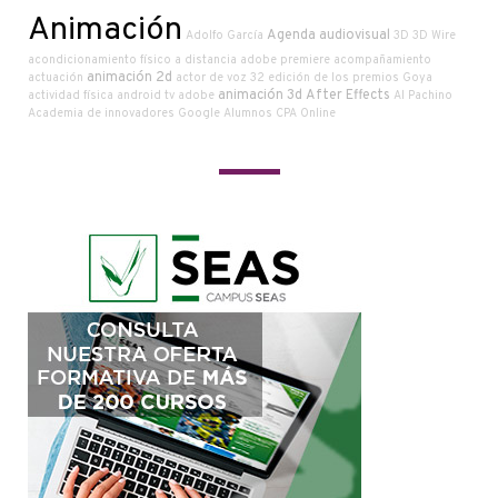
Animación
Agenda audiovisual
Adolfo García
3D
3D Wire
acondicionamiento físico a distancia
adobe premiere
acompañamiento
animación 2d
actuación
actor de voz
32 edición de los premios Goya
animación 3d
After Effects
actividad física
android tv
adobe
Al Pachino
Academia de innovadores Google
Alumnos CPA Online