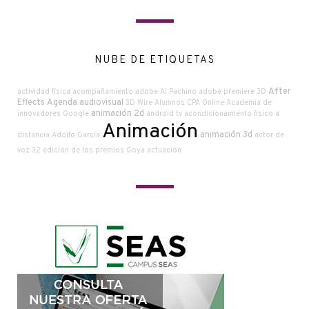
NUBE DE ETIQUETAS
After
actividad física
acompañamiento
adobe
Al Pachino
adobe premiere
3D
Effects
Agenda audiovisual
3D Wire
Alumnos CPA Online
Academia de
animación 2d
innovadores Google
android tv
acondicionamiento físico a
Animación
animación 3d
distancia
Adolfo García
actor de
voz
32 edición de los premios Goya
actuación