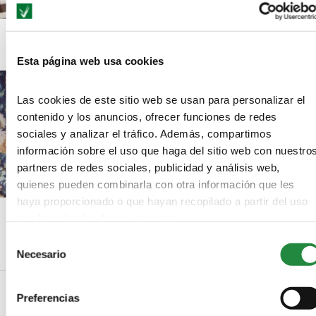
Cine y legislación (IV): Otras ayudas al cine
Esta página web usa cookies
Las cookies de este sitio web se usan para personalizar el
contenido y los anuncios, ofrecer funciones de redes
sociales y analizar el tráfico. Además, compartimos
información sobre el uso que haga del sitio web con nuestro
partners de redes sociales, publicidad y análisis web,
quienes pueden combinarla con otra información que les
haya proporcionado o que hayan recopilado a partir del uso
«Loreak», seleccionada para los Oscar
que haya hecho de sus servicios.
Selección
Necesario
de
consentimiento
Preferencias