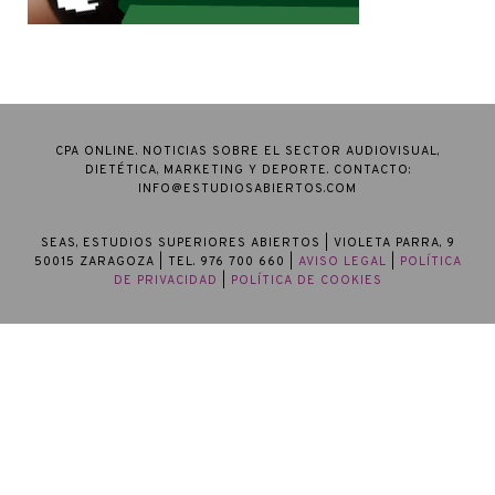
CPA ONLINE. NOTICIAS SOBRE EL SECTOR AUDIOVISUAL,
DIETÉTICA, MARKETING Y DEPORTE. CONTACTO:
INFO@ESTUDIOSABIERTOS.COM
SEAS, ESTUDIOS SUPERIORES ABIERTOS
| VIOLETA PARRA, 9
50015 ZARAGOZA | TEL. 976 700 660 |
AVISO LEGAL
|
POLÍTICA
DE PRIVACIDAD
|
POLÍTICA DE COOKIES