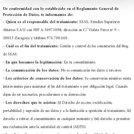
De conformidad con lo establecido en el Reglamento General de
Protección de Datos, te informamos de:
-
Quien es el responsable del tratamiento:
SEAS, Estudios Superiores
Abiertos S.A.U con NIF A-50973098, dirección en C/ Violeta Parra nº 9 –
50015 Zaragoza y teléfono 976.700.660.
-
Cuál es el fin del tratamiento:
Gestión y control de los comentarios del blog
de SEAS.
-
En que basamos la legitimación:
En tu consentimiento.
-
La comunicación de los datos:
No se comunicarán tus datos a terceros.
-
Los criterios de conservación de los datos:
Se conservarán mientras exista
interés mutuo para mantener el fin del tratamiento o por obligación legal. Cuando
dejen de ser necesarios, procederemos a su destrucción.
-
Los derechos que te asisten:
(i) Derecho de acceso, rectificación,
portabilidad y supresión de sus datos y a la limitación u oposición al tratamiento, (ii)
derecho a retirar el consentimiento en cualquier momento y (iii) derecho a presentar
una reclamación ante la autoridad de control (AEPD).