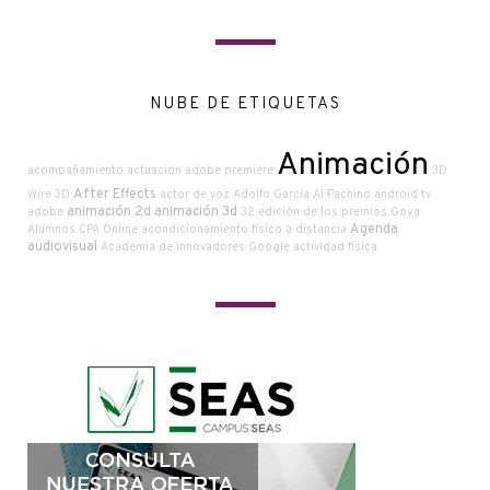
NUBE DE ETIQUETAS
Animación
acompañamiento
actuación
adobe premiere
3D
After Effects
Wire
3D
actor de voz
Adolfo García
Al Pachino
android tv
animación 2d
animación 3d
adobe
32 edición de los premios Goya
Agenda
Alumnos CPA Online
acondicionamiento físico a distancia
audiovisual
Academia de innovadores Google
actividad física