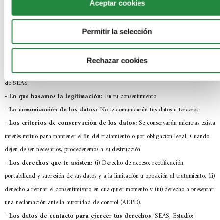
Aceptar cookies
De conformidad con lo establecido en el Reglamento General de
Protección de Datos, te informamos de:
-
Quien es el responsable del tratamiento:
SEAS, Estudios Superiores
Permitir la selección
Abiertos S.A.U con NIF A-50973098, dirección en C/ Violeta Parra nº 9 –
50015 Zaragoza y teléfono 976.700.660.
Rechazar cookies
-
Cuál es el fin del tratamiento:
Gestión y control de los comentarios del blog
de SEAS.
-
En que basamos la legitimación:
En tu consentimiento.
-
La comunicación de los datos:
No se comunicarán tus datos a terceros.
-
Los criterios de conservación de los datos:
Se conservarán mientras exista
interés mutuo para mantener el fin del tratamiento o por obligación legal. Cuando
dejen de ser necesarios, procederemos a su destrucción.
-
Los derechos que te asisten:
(i) Derecho de acceso, rectificación,
portabilidad y supresión de sus datos y a la limitación u oposición al tratamiento, (ii)
derecho a retirar el consentimiento en cualquier momento y (iii) derecho a presentar
una reclamación ante la autoridad de control (AEPD).
- Los datos de contacto para ejercer tus derechos
: SEAS, Estudios