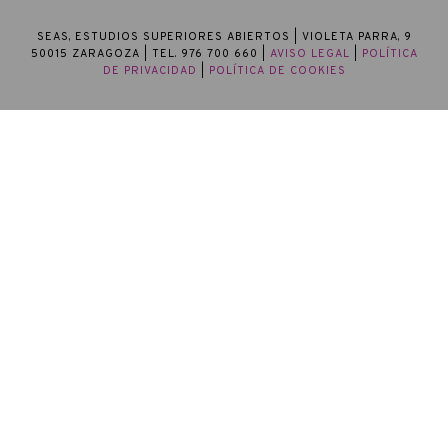
SEAS, ESTUDIOS SUPERIORES ABIERTOS
| VIOLETA PARRA, 9
50015 ZARAGOZA | TEL. 976 700 660 |
AVISO LEGAL
|
POLÍTICA
DE PRIVACIDAD
|
POLÍTICA DE COOKIES