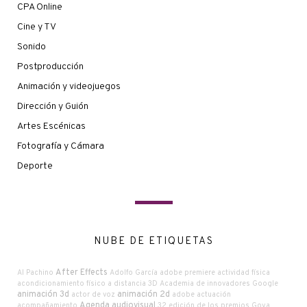
CPA Online
Cine y TV
Sonido
Postproducción
Animación y videojuegos
Dirección y Guión
Artes Escénicas
Fotografía y Cámara
Deporte
NUBE DE ETIQUETAS
After Effects
Al Pachino
Adolfo García
adobe premiere
actividad física
acondicionamiento físico a distancia
3D
Academia de innovadores Google
animación 3d
animación 2d
actor de voz
adobe
actuación
Agenda audiovisual
acompañamiento
32 edición de los premios Goya