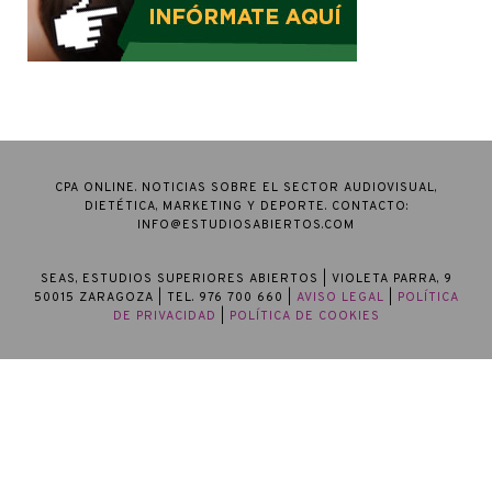
CPA ONLINE. NOTICIAS SOBRE EL SECTOR AUDIOVISUAL,
DIETÉTICA, MARKETING Y DEPORTE. CONTACTO:
INFO@ESTUDIOSABIERTOS.COM
SEAS, ESTUDIOS SUPERIORES ABIERTOS
| VIOLETA PARRA, 9
50015 ZARAGOZA | TEL. 976 700 660 |
AVISO LEGAL
|
POLÍTICA
DE PRIVACIDAD
|
POLÍTICA DE COOKIES