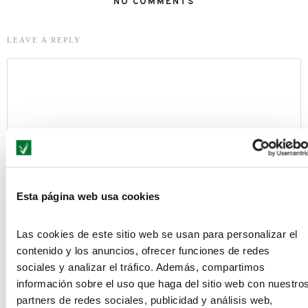
NO COMMENTS
LEAVE A REPLY
Esta página web usa cookies
Save my name, email, and website in this browser for the next
Las cookies de este sitio web se usan para personalizar el
time I comment.
contenido y los anuncios, ofrecer funciones de redes
Información básica acerca de cómo protegemos tus datos conforme al
Reglamento General de Protección de Datos (Reglamento UE 2016/679)
sociales y analizar el tráfico. Además, compartimos
y en la Ley Orgánica 3/2018, de 5 de diciembre, de Protección de Datos
información sobre el uso que haga del sitio web con nuestro
Personales y garantía de los derechos digitales
partners de redes sociales, publicidad y análisis web,