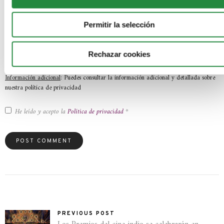
Superiores Abiertos S.A.U. C/ Violeta Parra nº 9 –
50015 Zaragoza (España) o través de correo electrónico a
Permitir la selección
lopd@estudiosabiertos.com
- También puedes ponerte en contacto con nuestro Delegado de Protección de
Rechazar cookies
Datos en
dpd@estudiosabiertos.com
Información adicional
: Puedes consultar la información adicional y detallada sobre
nuestra política de privacidad
He leído y acepto la
Política de privacidad
*
PREVIOUS POST