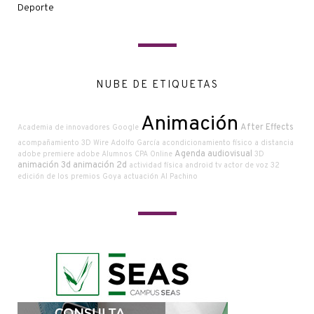
Deporte
NUBE DE ETIQUETAS
Animación
After Effects
Academia de innovadores Google
acompañamiento
3D Wire
Adolfo García
acondicionamiento físico a distancia
Agenda audiovisual
adobe premiere
adobe
Alumnos CPA Online
3D
animación 3d
animación 2d
actividad física
android tv
actor de voz
32
edición de los premios Goya
actuación
Al Pachino