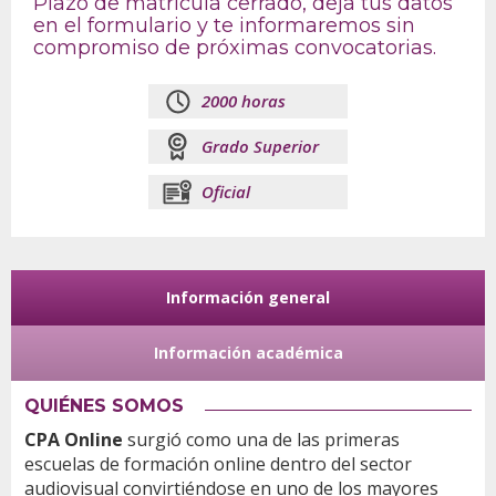
Plazo de matrícula cerrado, deja tus datos
en el formulario y te informaremos sin
compromiso de próximas convocatorias.
2000 horas
Grado Superior
Oficial
Información general
(
I
s
n
o
l
f
Información académica
a
o
p
a
r
QUIÉNES SOMOS
a
m
c
t
a
CPA Online
surgió como una de las primeras
i
c
escuelas de formación online dentro del sector
v
a
i
audiovisual convirtiéndose en uno de los mayores