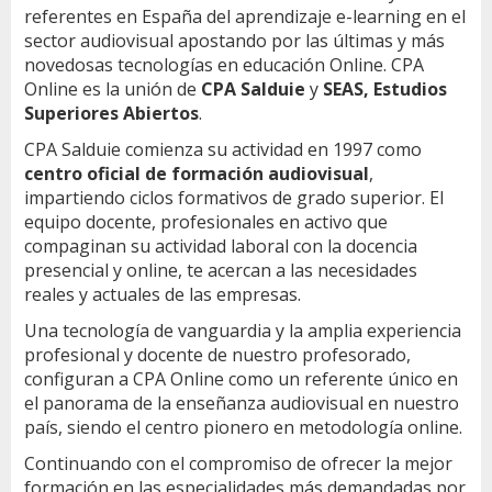
)
ó
referentes en España del aprendizaje e-learning en el
n
sector audiovisual apostando por las últimas y más
d
novedosas tecnologías en educación Online. CPA
e
Online es la unión de
CPA Salduie
y
SEAS, Estudios
l
Superiores Abiertos
.
c
CPA Salduie comienza su actividad en 1997 como
u
centro oficial de formación audiovisual
,
r
s
impartiendo ciclos formativos de grado superior. El
o
equipo docente, profesionales en activo que
compaginan su actividad laboral con la docencia
presencial y online, te acercan a las necesidades
reales y actuales de las empresas.
Una tecnología de vanguardia y la amplia experiencia
profesional y docente de nuestro profesorado,
configuran a CPA Online como un referente único en
el panorama de la enseñanza audiovisual en nuestro
país, siendo el centro pionero en metodología online.
Continuando con el compromiso de ofrecer la mejor
formación en las especialidades más demandadas por