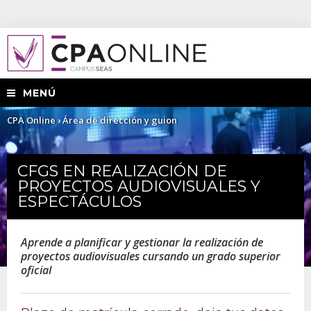
MENÚ
Usted
CPA Online
›
Área de dirección y guion
está
CFGS EN REALIZACIÓN DE
aquí
PROYECTOS AUDIOVISUALES Y
ESPECTÁCULOS
Aprende a planificar y gestionar la realización de
proyectos audiovisuales cursando un grado superior
oficial