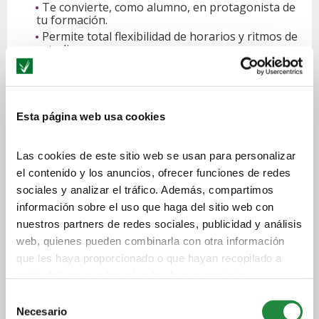
Te convierte, como alumno, en protagonista de
tu formación.
Permite total flexibilidad de horarios y ritmos de
estudio.
Está dirigido por un equipo de profesores y
tutores expertos en formación online que hacen
un seguimiento individualizado de tus estudios.
Esta página web usa cookies
La formación online se desarrolla en el
Campus
Virtual
, que dispone de una amplia variedad de
recursos didácticos y es lugar de encuentro con tus
Las cookies de este sitio web se usan para personalizar
compañeros y con el personal docente. El aprendizaje
el contenido y los anuncios, ofrecer funciones de redes
se basa en material de estudio especialmente
sociales y analizar el tráfico. Además, compartimos
diseñado por nuestros profesores para la modalidad
información sobre el uso que haga del sitio web con
online.
nuestros partners de redes sociales, publicidad y análisis
CPA Online
es una comunidad de
profesionales que
web, quienes pueden combinarla con otra información
estudian contigo
y con los que compartir dudas,
que les haya proporcionado o que hayan recopilado a
soluciones y experiencias.
partir del uso que haya hecho de sus servicios.
Selección
¿POR QUÉ ESTUDIAR EN CPA ONLINE?
Necesario
de