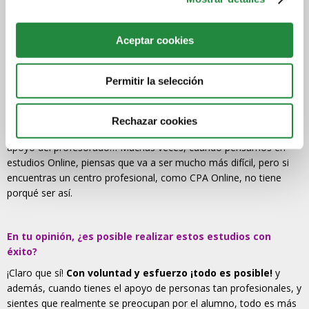
garantías
, es más, pienso que hoy día no es posible acceder al
mercado laboral sin una formación sólida, sea cual sea el ámbito
Aceptar cookies
profesional.
¿Por qué elegiste estudiar un CFGS en formato online?
Permitir la selección
Me hubiera gustado hacerlo presencial, pero por mis
circunstancias familiares, tengo dos niños muy pequeñitos, y con
el trabajo no podía ser de otra manera,
necesitaba hacerlo a
Rechazar cookies
mi ritmo
… Pero el Campus es muy intuitivo, he contado con el
apoyo del profesorado… Muchas veces, cuando pensamos en
estudios Online, piensas que va a ser mucho más difícil, pero si
encuentras un centro profesional, como CPA Online, no tiene
porqué ser así.
En tu opinión, ¿es posible realizar estos estudios con
éxito?
¡Claro que sí!
Con voluntad y esfuerzo ¡todo es posible!
y
además, cuando tienes el apoyo de personas tan profesionales, y
sientes que realmente se preocupan por el alumno, todo es más