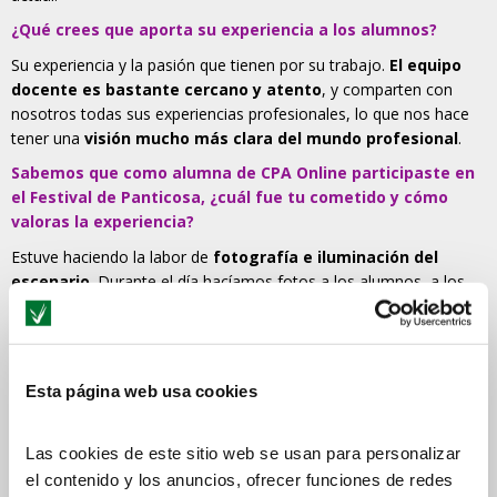
¿Qué crees que aporta su experiencia a los alumnos?
Su experiencia y la pasión que tienen por su trabajo.
El equipo
docente es bastante cercano y atento
, y comparten con
nosotros todas sus experiencias profesionales, lo que nos hace
tener una
visión mucho más clara del mundo profesional
.
Sabemos que como alumna de CPA Online participaste en
el Festival de Panticosa, ¿cuál fue tu cometido y cómo
valoras la experiencia?
Estuve haciendo la labor de
fotografía e iluminación del
escenario
. Durante el día hacíamos fotos a los alumnos, a los
docentes, en los conciertos de música, y luego trabajo de edición.
Ha sido una
experiencia muy positiva y gratificante
, que
recomiendo 100% y agradezco que desde CPA nos den estas
oportunidades, tan valiosas para seguir desarrollando nuestra
Esta página web usa cookies
formación.
Las cookies de este sitio web se usan para personalizar
¿Cómo valoras que nuestros alumnos tengan la
el contenido y los anuncios, ofrecer funciones de redes