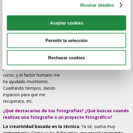
¡Para lo que sea!
Mostrar detalles
¿Cómo valoras la
experiencia de haber
Aceptar cookies
estudiado online?
MUY POSITIVA.
Como ya he
comentado,
es una
Permitir la selección
plataforma online con un
gran factor humano.
Rechazar cookies
De hecho, yo he tenido algún
problemilla de salud durante el
curso, y el factor humano me
ha ayudado muchísimo.
Cuadrando tiempos, dando
espacios para que me
recuperara, etc.
¿Qué destacarías de tus fotografías? ¿Qué buscas cuando
realizas una fotografía o un proyecto fotográfico?
La creatividad basada en la técnica
. Ya sé, suena muy
rimbombante. Como ya he dicho antes, me encanta transmitir