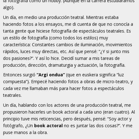
la fotografía como un hobby. (Aunque en la carrera estudiáramos
algo).
Un día, en medio una producción teatral. Mientras estaba
haciendo fotos a los ensayos, me di cuenta de que no conocía a
tanta gente que hiciese fotografía de espectáculos teatrales. Es
un estilo de fotografía (como todos los estilos) muy
característica: Constantes cambios de iluminación, movimientos
rápidos, luces muy directas, etc. Así que pensé: “¿Y si junto mis
dos pasiones?”. Y así lo hice. Decidí sumar a mis tareas de
producción, dirección, dramaturgia y actuación, la fotografía.
Entonces surgió
“Argi ondua”
(que en euskera significa “luz
compuesta”). Empecé haciendo fotos a obras de micro-teatro, y
cada vez me llamaban más para hacer fotos a espectáculos
teatrales.
Un día, hablando con los actores de una producción teatral, me
propusieron hacerles un book actoral a cada uno (eran cuatro). Al
principio tuve mis reticencias, pero después, pensé: “Soy actor y
fotógrafo, ¿Un
book actoral
no es juntar las dos cosas?”. Y me
puse manos a la obra.