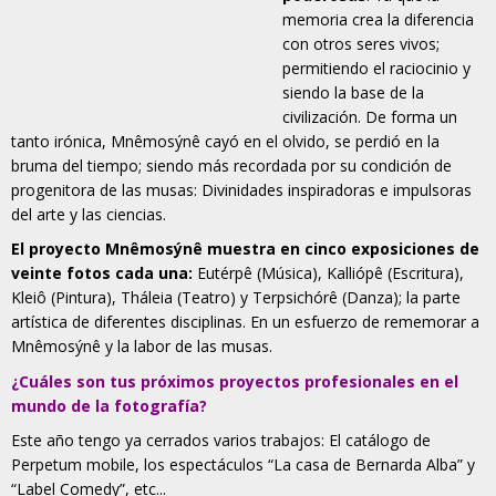
memoria crea la diferencia
con otros seres vivos;
permitiendo el raciocinio y
siendo la base de la
civilización. De forma un
tanto irónica, Mnêmosýnê cayó en el olvido, se perdió en la
bruma del tiempo; siendo más recordada por su condición de
progenitora de las musas: Divinidades inspiradoras e impulsoras
del arte y las ciencias.
El proyecto Mnêmosýnê muestra en cinco exposiciones de
veinte fotos cada una:
Eutérpê (Música), Kalliópê (Escritura),
Kleiô (Pintura), Tháleia (Teatro) y Terpsichórê (Danza); la parte
artística de diferentes disciplinas. En un esfuerzo de rememorar a
Mnêmosýnê y la labor de las musas.
¿Cuáles son tus próximos proyectos profesionales en el
mundo de la fotografía?
Este año tengo ya cerrados varios trabajos: El catálogo de
Perpetum mobile, los espectáculos “La casa de Bernarda Alba” y
“Label Comedy”, etc...