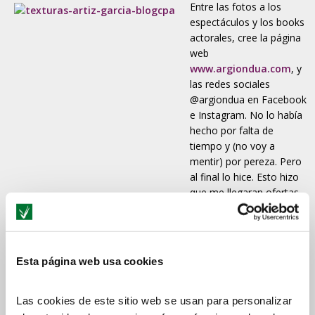
Entre las fotos a los
espectáculos y los books
actorales, cree la página
web
www.argiondua.com
, y
las redes sociales
@argiondua en Facebook
e Instagram. No lo había
hecho por falta de
tiempo y (no voy a
mentir) por pereza. Pero
al final lo hice. Esto hizo
que me llegaran ofertas
de otros tipos: catálogos
de moda, catálogos de
peluquería, comuniones, etc...
¡Y hoy en día en ello ando!
Esta página web usa cookies
¿Cómo surgió estudiar fotografía en CPA Online?
Las cookies de este sitio web se usan para personalizar
Para mí,
renovarse es la clave de cualquier profesión
.