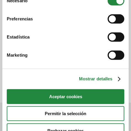
Necesario
de
Nombre
consentimiento
Preferencias
Teléfono
Estadística
Email
Marketing
Mostrar detalles
Aceptar cookies
Conócenos
Contacto
Permitir la selección
Quiénes somos
Contacta con nosotros. Tel. 976
Socios
700 660
Rechazar cookies
Dónde estamos