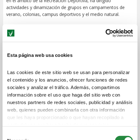
en el ámbito de la Recreación Deportiva, ha dirigido
actividades y dinamización de grupos en campamentos de
verano, colonias, campus deportivos y el medio natural.
Licenciado en Ciencias de la Actividad Física y del
Deporte
Máster en Dirección de Empresas MBA
También ha participado en la organización de eventos
Esta página web usa cookies
deportivos desde el Servicio de Actividades Deportivas de la
Universidad San Jorge.
Las cookies de este sitio web se usan para personalizar
Conoce un poco mejor a Óscar Buj a través de esta
el contenido y los anuncios, ofrecer funciones de redes
entrevista.
sociales y analizar el tráfico. Además, compartimos
información sobre el uso que haga del sitio web con
nuestros partners de redes sociales, publicidad y análisis
TE INFORMAMOS
web, quienes pueden combinarla con otra información
SIN COMPROMISO
que les haya proporcionado o que hayan recopilado a
partir del uso que haya hecho de sus servicios.
Selección