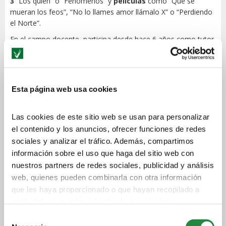
3
“Los quién” o “Fenómenos” y
películas
como “Que se
mueran los feos”, “No lo llames amor llámalo X” o “Perdiendo
el Norte”.
En el campo docente, participa desde hace 6 años como tutor
en el Área de Sonido y Música del Laboratorio de Arte
Multimedia, ARTLAB.
Licenciado en Comunicación Audiovisual por la UOC
Esta página web usa cookies
Ingeniero Técnico Industrial por la Universidad de
Zaragoza
Las cookies de este sitio web se usan para personalizar
Dentro del
Área de Sonido
, imparte el
Ciclo de Sonido para
el contenido y los anuncios, ofrecer funciones de redes
Audiovisuales y Espectáculos
.
sociales y analizar el tráfico. Además, compartimos
información sobre el uso que haga del sitio web con
nuestros partners de redes sociales, publicidad y análisis
TE INFORMAMOS
web, quienes pueden combinarla con otra información
SIN COMPROMISO
que les haya proporcionado o que hayan recopilado a
partir del uso que haya hecho de sus servicios.
Selección