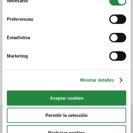
Necesario
de
Nombre
consentimiento
Preferencias
Teléfono
Estadística
Email
Marketing
Mostrar detalles
Aceptar cookies
Conócenos
Contacto
Permitir la selección
Quiénes somos
Contacta con nosotros. Tel. 976
Socios
700 660
Rechazar cookies
Dónde estamos