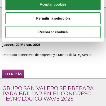
Aceptar cookies
ARRANCA EL CICLO «EL LEGADO DEL
Permitir la selección
POP ROCK EN ARAGÓN» EN EL
EDIFICIO GRUPO SAN VALERO
Rechazar cookies
Jueves, 20 Marzo, 2025
Orientado a directivos de empresa y alumnos de la USJ Senior
LEER MÁS
GRUPO SAN VALERO SE PREPARA
PARA BRILLAR EN EL CONGRESO
TECNOLÓGICO WAVE 2025