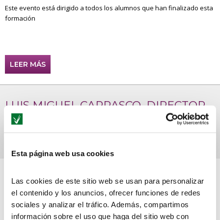
Este evento está dirigido a todos los alumnos que han finalizado esta
formación
LEER MÁS
LUIS MIGUEL CARRASCO, DIRECTOR
GERENTE DE CENTRO SAN VALERO,
HABLA SOBRE LA FP EN LA CADENA
COPE
Esta página web usa cookies
Viernes, 21 Marzo, 2025
Las cookies de este sitio web se usan para personalizar
el contenido y los anuncios, ofrecer funciones de redes
Ha destacado el alto grado de satisfacción y de empleabilidad de los
alumnos.
sociales y analizar el tráfico. Además, compartimos
información sobre el uso que haga del sitio web con