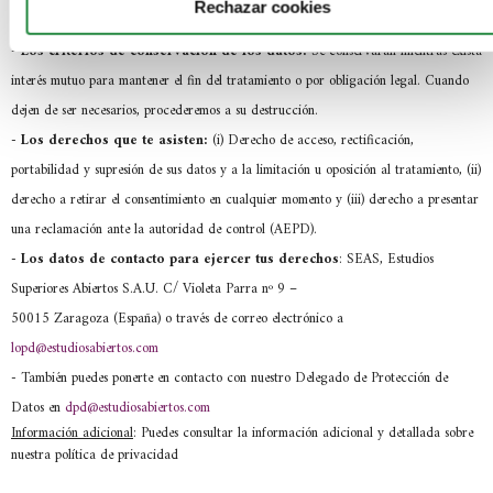
Rechazar cookies
-
La comunicación de los datos:
No se comunicarán tus datos a terceros.
-
Los criterios de conservación de los datos:
Se conservarán mientras exista
interés mutuo para mantener el fin del tratamiento o por obligación legal. Cuando
dejen de ser necesarios, procederemos a su destrucción.
-
Los derechos que te asisten:
(i) Derecho de acceso, rectificación,
portabilidad y supresión de sus datos y a la limitación u oposición al tratamiento, (ii)
derecho a retirar el consentimiento en cualquier momento y (iii) derecho a presentar
una reclamación ante la autoridad de control (AEPD).
- Los datos de contacto para ejercer tus derechos
: SEAS, Estudios
Superiores Abiertos S.A.U. C/ Violeta Parra nº 9 –
50015 Zaragoza (España) o través de correo electrónico a
lopd@estudiosabiertos.com
- También puedes ponerte en contacto con nuestro Delegado de Protección de
Datos en
dpd@estudiosabiertos.com
Información adicional
: Puedes consultar la información adicional y detallada sobre
nuestra política de privacidad