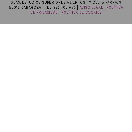
SEAS, ESTUDIOS SUPERIORES ABIERTOS
| VIOLETA PARRA, 9
50015 ZARAGOZA | TEL. 976 700 660 |
AVISO LEGAL
|
POLÍTICA
DE PRIVACIDAD
|
POLÍTICA DE COOKIES