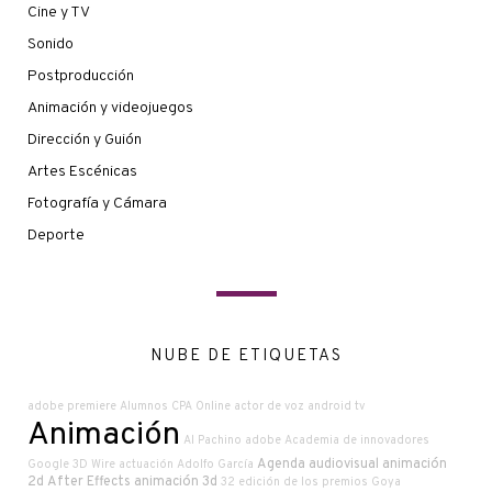
Cine y TV
Sonido
Postproducción
Animación y videojuegos
Dirección y Guión
Artes Escénicas
Fotografía y Cámara
Deporte
NUBE DE ETIQUETAS
adobe premiere
Alumnos CPA Online
actor de voz
android tv
Animación
Al Pachino
adobe
Academia de innovadores
Agenda audiovisual
animación
Google
3D Wire
actuación
Adolfo García
2d
After Effects
animación 3d
32 edición de los premios Goya