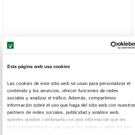
Save my name, email, and website in this browser for the next
Esta página web usa cookies
time I comment.
Información básica acerca de cómo protegemos tus datos conforme al
Las cookies de este sitio web se usan para personalizar el
Reglamento General de Protección de Datos (Reglamento UE 2016/679)
contenido y los anuncios, ofrecer funciones de redes
y en la Ley Orgánica 3/2018, de 5 de diciembre, de Protección de Datos
sociales y analizar el tráfico. Además, compartimos
Personales y garantía de los derechos digitales
información sobre el uso que haga del sitio web con nuestro
De conformidad con lo establecido en el Reglamento General de
partners de redes sociales, publicidad y análisis web,
Protección de Datos, te informamos de:
quienes pueden combinarla con otra información que les
-
Quien es el responsable del tratamiento:
SEAS, Estudios Superiores
haya proporcionado o que hayan recopilado a partir del uso
Abiertos S.A.U con NIF A-50973098, dirección en C/ Violeta Parra nº 9 –
que haya hecho de sus servicios.