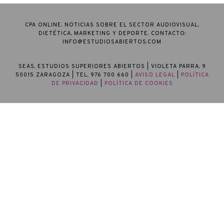
CPA ONLINE. NOTICIAS SOBRE EL SECTOR AUDIOVISUAL,
DIETÉTICA, MARKETING Y DEPORTE. CONTACTO:
INFO@ESTUDIOSABIERTOS.COM
SEAS, ESTUDIOS SUPERIORES ABIERTOS
| VIOLETA PARRA, 9
50015 ZARAGOZA | TEL. 976 700 660 |
AVISO LEGAL
|
POLÍTICA
DE PRIVACIDAD
|
POLÍTICA DE COOKIES