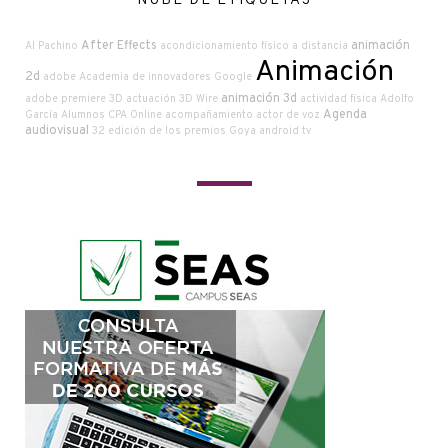
NUBE DE ETIQUETAS
After Effects
animación
Al Pachino
acondicionamiento físico a distancia
Animación
2d
adobe
Academia de innovadores Google
animación 3d
adobe premiere
3D
actuación
3D Wire
actividad física
Adolfo
Agenda
García
Alumnos CPA Online
acompañamiento
actor de voz
audiovisual
32 edición de los premios Goya
android tv