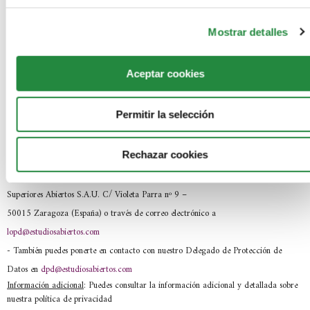
-
En que basamos la legitimación:
En tu consentimiento.
-
La comunicación de los datos:
No se comunicarán tus datos a terceros.
Mostrar detalles
-
Los criterios de conservación de los datos:
Se conservarán mientras exista
interés mutuo para mantener el fin del tratamiento o por obligación legal. Cuando
Aceptar cookies
dejen de ser necesarios, procederemos a su destrucción.
-
Los derechos que te asisten:
(i) Derecho de acceso, rectificación,
Permitir la selección
portabilidad y supresión de sus datos y a la limitación u oposición al tratamiento, (ii)
derecho a retirar el consentimiento en cualquier momento y (iii) derecho a presentar
Rechazar cookies
una reclamación ante la autoridad de control (AEPD).
- Los datos de contacto para ejercer tus derechos
: SEAS, Estudios
Superiores Abiertos S.A.U. C/ Violeta Parra nº 9 –
50015 Zaragoza (España) o través de correo electrónico a
lopd@estudiosabiertos.com
- También puedes ponerte en contacto con nuestro Delegado de Protección de
Datos en
dpd@estudiosabiertos.com
Información adicional
: Puedes consultar la información adicional y detallada sobre
nuestra política de privacidad