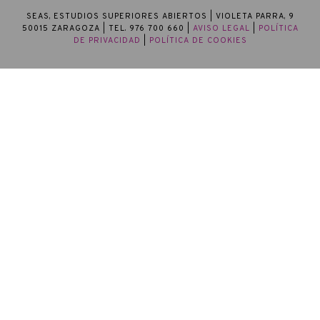
SEAS, ESTUDIOS SUPERIORES ABIERTOS
| VIOLETA PARRA, 9
50015 ZARAGOZA | TEL. 976 700 660 |
AVISO LEGAL
|
POLÍTICA
DE PRIVACIDAD
|
POLÍTICA DE COOKIES