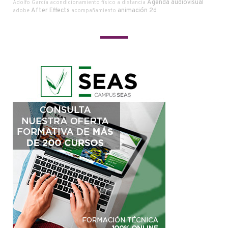
Agenda audiovisual
Adolfo García
acondicionamiento físico a distancia
After Effects
animación 2d
adobe
acompañamiento