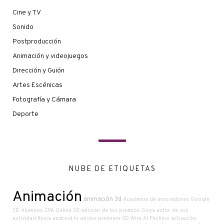
Cine y TV
Sonido
Postproducción
Animación y videojuegos
Dirección y Guión
Artes Escénicas
Fotografía y Cámara
Deporte
NUBE DE ETIQUETAS
Animación
animación 3d
Academia de innovadores Google
3D
Alumnos CPA Online
32 edición de los premios Goya
actor de voz
actividad física
android tv
adobe premiere
3D Wire
Al Pachino
actuación