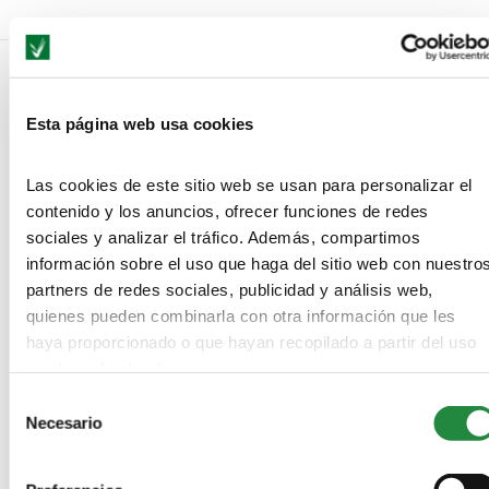
NO COMMENTS
Esta página web usa cookies
LEAVE A REPLY
Las cookies de este sitio web se usan para personalizar el
contenido y los anuncios, ofrecer funciones de redes
sociales y analizar el tráfico. Además, compartimos
información sobre el uso que haga del sitio web con nuestro
partners de redes sociales, publicidad y análisis web,
quienes pueden combinarla con otra información que les
haya proporcionado o que hayan recopilado a partir del uso
que haya hecho de sus servicios.
Selección
Necesario
de
consentimiento
Save my name, email, and website in this browser for the next