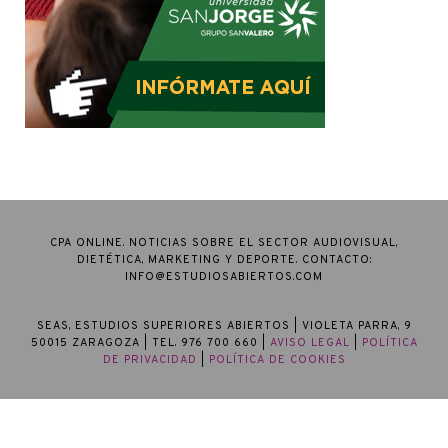
CPA ONLINE. NOTICIAS SOBRE EL SECTOR AUDIOVISUAL,
DIETÉTICA, MARKETING Y DEPORTE. CONTACTO:
INFO@ESTUDIOSABIERTOS.COM
SEAS, ESTUDIOS SUPERIORES ABIERTOS
| VIOLETA PARRA, 9
50015 ZARAGOZA | TEL. 976 700 660 |
AVISO LEGAL
|
POLÍTICA
DE PRIVACIDAD
|
POLÍTICA DE COOKIES