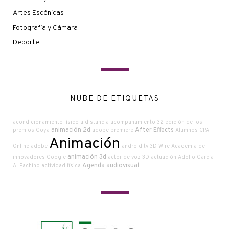
Artes Escénicas
Fotografía y Cámara
Deporte
NUBE DE ETIQUETAS
acondicionamiento físico a distancia
acompañamiento
32 edición de los
animación 2d
After Effects
premios Goya
adobe premiere
Alumnos CPA
Animación
Online
adobe
android tv
3D Wire
Academia de
animación 3d
innovadores Google
actor de voz
3D
actuación
Adolfo García
Agenda audiovisual
Al Pachino
actividad física