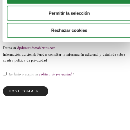
una reclamación ante la autoridad de control (AEPD).
- Los datos de contacto para ejercer tus derechos
: SEAS, Estudios
Permitir la selección
Superiores Abiertos S.A.U. C/ Violeta Parra nº 9 –
50015 Zaragoza (España) o través de correo electrónico a
Rechazar cookies
lopd@estudiosabiertos.com
- También puedes ponerte en contacto con nuestro Delegado de Protección de
Datos en
dpd@estudiosabiertos.com
Información adicional
: Puedes consultar la información adicional y detallada sobre
nuestra política de privacidad
He leído y acepto la
Política de privacidad
*