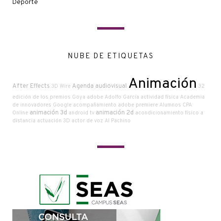
Deporte
NUBE DE ETIQUETAS
Animación
After Effects
Agenda audiovisual
3D Wire
32
edición de los premios Goya
adobe
Adolfo García
actividad física
Academia
de innovadores Google
acompañamiento
adobe premiere
Alumnos CPA
animación 3d
animación 2d
Online
android tv
acondicionamiento físico a
distancia
actuación
3D
actor de voz
Al Pachino