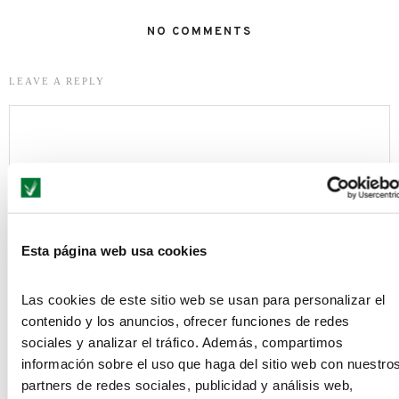
NO COMMENTS
LEAVE A REPLY
Esta página web usa cookies
Las cookies de este sitio web se usan para personalizar el
Save my name, email, and website in this browser for the next
contenido y los anuncios, ofrecer funciones de redes
time I comment.
sociales y analizar el tráfico. Además, compartimos
Información básica acerca de cómo protegemos tus datos conforme al
información sobre el uso que haga del sitio web con nuestro
Reglamento General de Protección de Datos (Reglamento UE 2016/679)
partners de redes sociales, publicidad y análisis web,
y en la Ley Orgánica 3/2018, de 5 de diciembre, de Protección de Datos