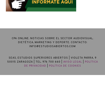
CPA ONLINE. NOTICIAS SOBRE EL SECTOR AUDIOVISUAL,
DIETÉTICA, MARKETING Y DEPORTE. CONTACTO:
INFO@ESTUDIOSABIERTOS.COM
SEAS, ESTUDIOS SUPERIORES ABIERTOS
| VIOLETA PARRA, 9
50015 ZARAGOZA | TEL. 976 700 660 |
AVISO LEGAL
|
POLÍTICA
DE PRIVACIDAD
|
POLÍTICA DE COOKIES