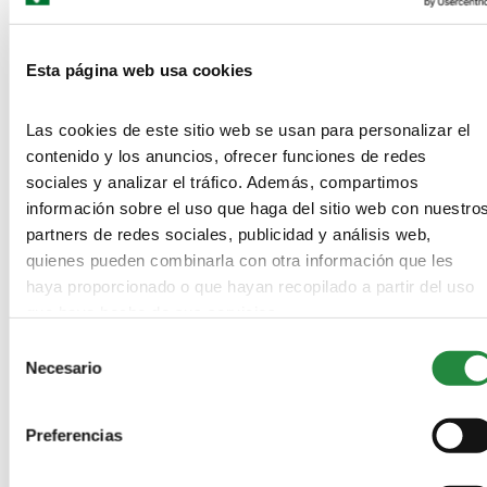
Puedes compartir este artículo en:
Facebook
Twitter
Email
LinkedIn
WhatsApp
Compartir
Esta página web usa cookies
by
VERÓNICA RUIZ
Las cookies de este sitio web se usan para personalizar el
contenido y los anuncios, ofrecer funciones de redes
0
sociales y analizar el tráfico. Además, compartimos
información sobre el uso que haga del sitio web con nuestro
partners de redes sociales, publicidad y análisis web,
quienes pueden combinarla con otra información que les
haya proporcionado o que hayan recopilado a partir del uso
que haya hecho de sus servicios.
YOU MIGHT ALSO LIKE...
Selección
Necesario
de
consentimiento
Preferencias