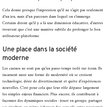
Cela donne presque l’impression qu’il ne s’agit pas seulement
d’un jeu, mais d’un parcours dans lequel on s’immerge.
Certains diront qu’il y a là une dimension éducative, d’autres
trouvent que c’est une manière subtile de prolonger le lien
utilisateur-plateforme.
Une place dans la société
moderne
Les casinos ne sont pas qu’un passe-temps isolé sur écran. Ils
incarnent aussi une forme de modernité où se croisent
technologie, désir de divertissement et quête d’expériences
nouvelles. C’est pour cela que leur rôle dépasse largement
les simples enjeux financiers. Plus encore, ils contribuent à
façonner des dynamiques sociales : jouer en groupe, partager