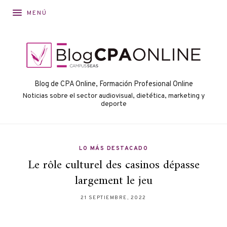
MENÚ
Blog de CPA Online, Formación Profesional Online
Noticias sobre el sector audiovisual, dietética, marketing y
deporte
LO MÁS DESTACADO
Le rôle culturel des casinos dépasse
largement le jeu
21 SEPTIEMBRE, 2022