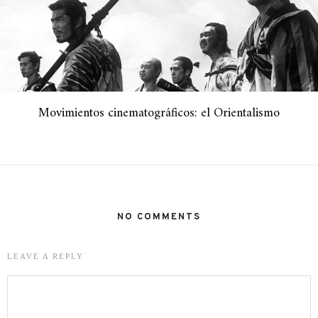
Movimientos cinematográficos: el Orientalismo
NO COMMENTS
LEAVE A REPLY