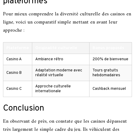
plateformes
Pour mieux comprendre la diversité culturelle des casinos en
ligne, voici un comparatif simple mettant en avant leur
approche :
Plateforme
Originalité culturelle
Bonus proposés
Casino A
Ambiance rétro
200% de bienvenue
Adaptation moderne avec
Tours gratuits
Casino B
réalité virtuelle
hebdomadaires
Approche culturelle
Casino C
Cashback mensuel
internationale
Conclusion
En observant de près, on constate que les casinos dépassent
très largement le simple cadre du jeu. Ils véhiculent des