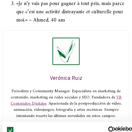
«Je n’y vais pas pour gagner à tout prix, mais parce
que c’est une activité distrayante et culturelle pour
moi.» – Ahmed, 40 ans
Verónica Ruiz
Periodista y Community Manager. Especialista en marketing de
contenido, marketing en redes sociales y SEO. Fundadora de
VR
Contenidos Digitales
. Apasionada de la postproducción de vídeo,
animación, videojuegos, fotografía y artes escénicas. Siempre
intentando traerte las últimas novedades en estos campos.