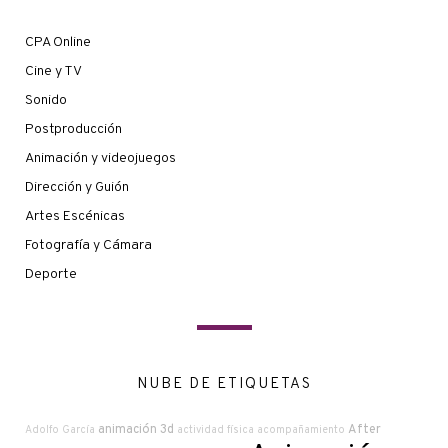
CPA Online
Cine y TV
Sonido
Postproducción
Animación y videojuegos
Dirección y Guión
Artes Escénicas
Fotografía y Cámara
Deporte
NUBE DE ETIQUETAS
animación 3d
After
Adolfo García
actividad física
acompañamiento