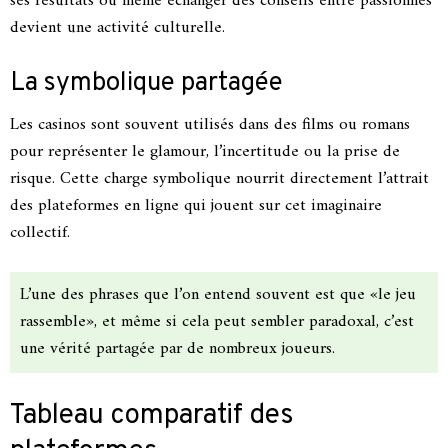
ses résultats ou même échanger des conseils entre passionnés
devient une activité culturelle.
La symbolique partagée
Les casinos sont souvent utilisés dans des films ou romans
pour représenter le glamour, l’incertitude ou la prise de
risque. Cette charge symbolique nourrit directement l’attrait
des plateformes en ligne qui jouent sur cet imaginaire
collectif.
L’une des phrases que l’on entend souvent est que «le jeu
rassemble», et même si cela peut sembler paradoxal, c’est
une vérité partagée par de nombreux joueurs.
Tableau comparatif des