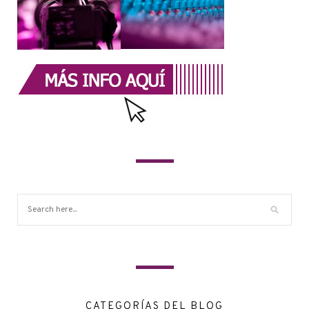
CATEGORÍAS DEL BLOG