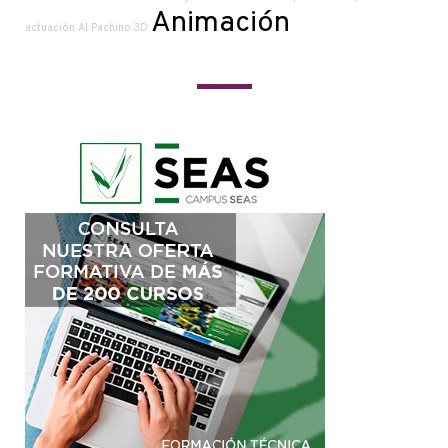
Animación
actuación
Al Pachino
3D