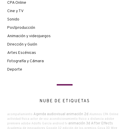
CPA Online
Cine y TV
Sonido
Postproducción
Animación y videojuegos
Dirección y Guión
Artes Escénicas
Fotografía y Cámara
Deporte
NUBE DE ETIQUETAS
Agenda audiovisual
animación 2d
acompañamiento
Alumnos CPA Online
actividad física
actor de voz
acondicionamiento físico a distancia
adobe
animación 3d
After Effects
premiere
adobe
Adolfo García
android tv
Academia de innovadores Google
32 edición de los premios Goya
3D Wire