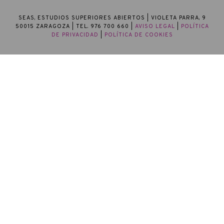
SEAS, ESTUDIOS SUPERIORES ABIERTOS
| VIOLETA PARRA, 9
50015 ZARAGOZA | TEL. 976 700 660 |
AVISO LEGAL
|
POLÍTICA
DE PRIVACIDAD
|
POLÍTICA DE COOKIES