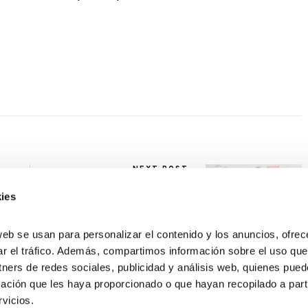
NEXT POST
Agenda audiovisual marzo
2015
ies
web se usan para personalizar el contenido y los anuncios, ofrec
ar el tráfico. Además, compartimos información sobre el uso que
tners de redes sociales, publicidad y análisis web, quienes pue
ación que les haya proporcionado o que hayan recopilado a parti
vicios.