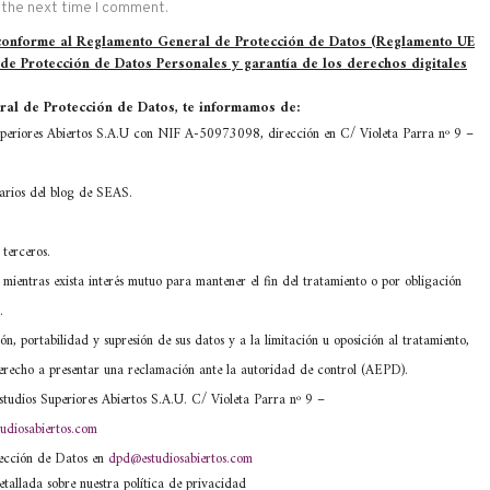
 the next time I comment.
 conforme al Reglamento General de Protección de Datos (Reglamento UE
 de Protección de Datos Personales y garantía de los derechos digitales
al de Protección de Datos, te informamos de:
eriores Abiertos S.A.U con NIF A-50973098, dirección en C/ Violeta Parra nº 9 –
tarios del blog de SEAS.
terceros.
mientras exista interés mutuo para mantener el fin del tratamiento o por obligación
.
ón, portabilidad y supresión de sus datos y a la limitación u oposición al tratamiento,
) derecho a presentar una reclamación ante la autoridad de control (AEPD).
tudios Superiores Abiertos S.A.U. C/ Violeta Parra nº 9 –
udiosabiertos.com
tección de Datos en
dpd@estudiosabiertos.com
etallada sobre nuestra política de privacidad