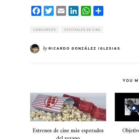
Facebook
Twitter
Email
LinkedIn
WhatsApp
Compart
CONCURSOS
FESTIVALES DE CINE
by
RICARDO GONZÁLEZ IGLESIAS
YOU MI
Estrenos de cine más esperados
Objetiv
del verano