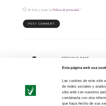
He leído y acepto la
Política de privacidad
*
PREVIOUS POST
La importancia de la
iluminación escénica
Esta página web usa cook
Las cookies de este sitio 
de redes sociales y analiz
sitio web con nuestros par
combinarla con otra inform
que haya hecho de sus ser