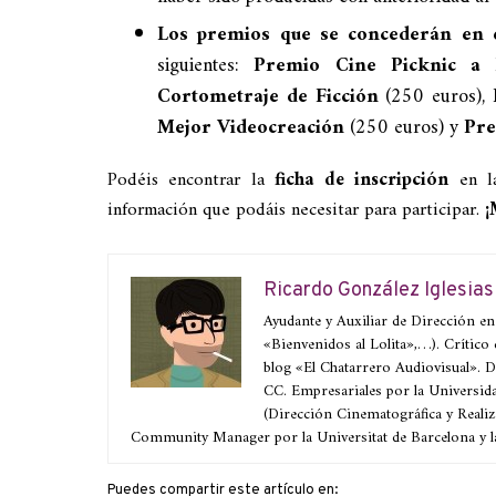
Los premios que se concederán en e
siguientes:
Premio Cine Picknic a 
Cortometraje de Ficción
(250 euros),
Mejor Videocreación
(250 euros) y
Pre
Podéis encontrar la
ficha de inscripción
en l
información que podáis necesitar para participar.
¡
Ricardo González Iglesias
Ayudante y Auxiliar de Dirección en
«Bienvenidos al Lolita»,…). Crítico
blog «El Chatarrero Audiovisual».
CC. Empresariales por la Universid
(Dirección Cinematográfica y Realiz
Community Manager por la Universitat de Barcelona y l
Puedes compartir este artículo en: