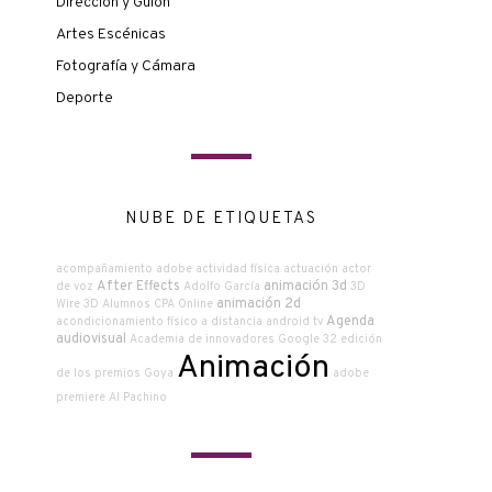
Dirección y Guión
Artes Escénicas
Fotografía y Cámara
Deporte
NUBE DE ETIQUETAS
acompañamiento
adobe
actividad física
actuación
actor
After Effects
animación 3d
de voz
Adolfo García
3D
animación 2d
Wire
3D
Alumnos CPA Online
Agenda
acondicionamiento físico a distancia
android tv
audiovisual
Academia de innovadores Google
32 edición
Animación
de los premios Goya
adobe
premiere
Al Pachino