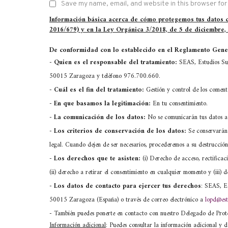
Save my name, email, and website in this browser for
Información básica acerca de cómo protegemos tus datos
2016/679) y en la Ley Orgánica 3/2018, de 5 de diciembre,
De conformidad con lo establecido en el Reglamento Gener
-
Quien es el responsable del tratamiento:
SEAS, Estudios Sup
50015 Zaragoza y teléfono 976.700.660.
-
Cuál es el fin del tratamiento:
Gestión y control de los comen
-
En que basamos la legitimación:
En tu consentimiento.
-
La comunicación de los datos:
No se comunicarán tus datos a 
-
Los criterios de conservación de los datos:
Se conservarán 
legal. Cuando dejen de ser necesarios, procederemos a su destrucción
-
Los derechos que te asisten:
(i) Derecho de acceso, rectificaci
(ii) derecho a retirar el consentimiento en cualquier momento y (iii
- Los datos de contacto para ejercer tus derechos
: SEAS, Es
50015 Zaragoza (España) o través de correo electrónico a
lopd@est
- También puedes ponerte en contacto con nuestro Delegado de Pro
Información adicional
: Puedes consultar la información adicional y d