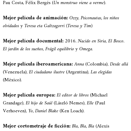
Pau Costa, Félix Bergés (
Un monstruo viene a verme
).
Mejor película de animación:
Ozzy
,
Psiconautas, los niños
olvidados
y
Teresa eta Galtzagorri (Teresa y Tim)
Mejor película documental:
2016. Nacido en Siria
,
El Bosco.
El jardín de los sueños
,
Frágil equilibrio
y
Omega
.
Mejor película iberoamericana:
Anna
(Colombia),
Desde allá
(Venezuela),
El ciudadano ilustre
(Argentina),
Las elegidas
(México).
Mejor película europea:
El editor de libros
(Michael
Grandage),
El hijo de Saúl
(László Nemes),
Elle
(Paul
Verhoeven),
Yo, Daniel Blake
(Ken Loach).
Mejor cortometraje de ficción:
Bla, Bla, Bla
(Alexis