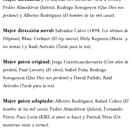
Pedro Almodóvar (
Julieta
), Rodrigo Sorogoyen (
Que Dios nos
perdone
) y Alberto Rodríguez (
El hombre de las mil caras
).
Mejor dirección novel:
Salvador Calvo (
1898. Los últimos de
Filipinas
), Marc Crehuet (
El rey tuerto
), Nely Reguera (
María -y
los demás-
) y Raúl Arévalo (
Tarde para la ira
).
Mejor guion original:
Jorge Guerricaechevarría (
Cien años de
perdón
), Paul Laverty (
El olivo
), Isabel Peña, Rodrigo
Sorogoyen (
Que Dios nos perdone
) y David Pulido, Raúl
Arévalo (
Tarde para la ira
).
Mejor guion adaptado:
Alberto Rodríguez, Rafael Cobos (
El
hombre de las mil caras
), Pedro Almodóvar (
Julieta
), Fernando
Pérez, Paco León (
KIKI, el amor se hace
) y Patrick Ness (
Un
monstruo viene a verme
)
.