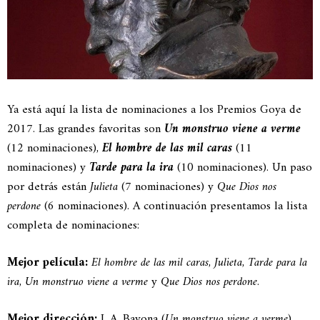
Ya está aquí la lista de nominaciones a los Premios Goya de
2017. Las grandes favoritas son
Un monstruo viene a verme
(12 nominaciones),
El hombre de las mil caras
(11
nominaciones) y
Tarde para la ira
(10 nominaciones). Un paso
por detrás están
Julieta
(7 nominaciones) y
Que Dios nos
perdone
(6 nominaciones). A continuación presentamos la lista
completa de nominaciones:
Mejor película:
El hombre de las mil caras
,
Julieta
,
Tarde para la
ira
,
Un monstruo viene a verme
y
Que Dios nos perdone
.
Mejor dirección:
J. A. Bayona (
Un monstruo viene a verme
),