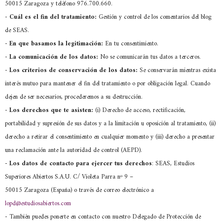
50015 Zaragoza y teléfono 976.700.660.
-
Cuál es el fin del tratamiento:
Gestión y control de los comentarios del blog
de SEAS.
-
En que basamos la legitimación:
En tu consentimiento.
-
La comunicación de los datos:
No se comunicarán tus datos a terceros.
-
Los criterios de conservación de los datos:
Se conservarán mientras exista
interés mutuo para mantener el fin del tratamiento o por obligación legal. Cuando
dejen de ser necesarios, procederemos a su destrucción.
-
Los derechos que te asisten:
(i) Derecho de acceso, rectificación,
portabilidad y supresión de sus datos y a la limitación u oposición al tratamiento, (ii)
derecho a retirar el consentimiento en cualquier momento y (iii) derecho a presentar
una reclamación ante la autoridad de control (AEPD).
- Los datos de contacto para ejercer tus derechos
: SEAS, Estudios
Superiores Abiertos S.A.U. C/ Violeta Parra nº 9 –
50015 Zaragoza (España) o través de correo electrónico a
lopd@estudiosabiertos.com
- También puedes ponerte en contacto con nuestro Delegado de Protección de