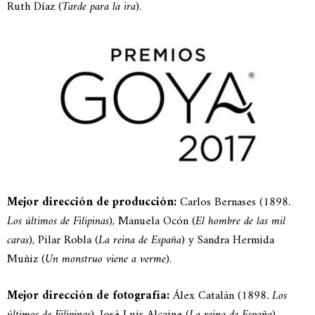
Ruth Díaz (
Tarde para la ira
).
Mejor dirección de producción:
Carlos Bernases (
1898.
Los últimos de Filipinas
), Manuela Ocón (
El hombre de las mil
caras
), Pilar Robla (
La reina de España
) y Sandra Hermida
Muñiz (
Un monstruo viene a verme
).
Mejor dirección de fotografía:
Álex Catalán (
1898. Los
últimos de Filipinas
), José Luis Alcaine (
La reina de España
),