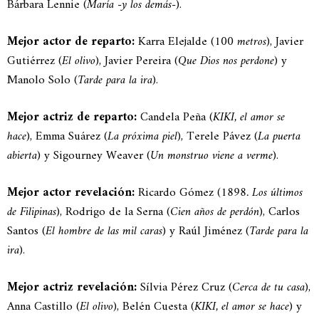
Bárbara Lennie (
María -y los demás-
).
Mejor actor de reparto:
Karra Elejalde (
100 metros
), Javier
Gutiérrez (
El olivo
), Javier Pereira (
Que Dios nos perdone
) y
Manolo Solo (
Tarde para la ira
).
Mejor actriz de reparto:
Candela Peña (
KIKI, el amor se
hace
), Emma Suárez (
La próxima piel
), Terele Pávez (
La puerta
abierta
) y Sigourney Weaver (
Un monstruo viene a verme
).
Mejor actor revelación:
Ricardo Gómez (
1898. Los últimos
de Filipinas
), Rodrigo de la Serna (
Cien años de perdón
), Carlos
Santos (
El hombre de las mil caras
) y Raúl Jiménez (
Tarde para la
ira
).
Mejor actriz revelación:
Sílvia Pérez Cruz (
Cerca de tu casa
),
Anna Castillo (
El olivo
), Belén Cuesta (
KIKI, el amor se hace
) y