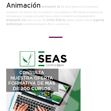
Animación
animación 3d
3D Wire
android tv
Al Pachino
actuación
32 edición de los premios Goya
Alumnos CPA Online
Academia de
innovadores Google
actividad física
adobe premiere
acompañamiento
animación 2d
After Effects
Agenda
actor de voz
3D
adobe
Adolfo García
audiovisual
acondicionamiento físico a distancia