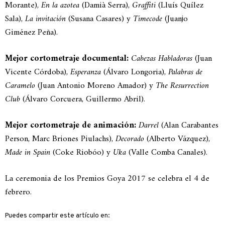
Morante),
En la azotea
(Damià Serra),
Graffiti
(Lluís Quílez
Sala),
La invitación
(Susana Casares) y
Timecode
(Juanjo
Giménez Peña).
Mejor cortometraje documental:
Cabezas Habladoras
(Juan
Vicente Córdoba),
Esperanza
(Álvaro Longoria),
Palabras de
Caramelo
(Juan Antonio Moreno Amador) y
The Resurrection
Club
(Álvaro Corcuera, Guillermo Abril).
Mejor cortometraje de animación:
Darrel
(Alan Carabantes
Person, Marc Briones Piulachs),
Decorado
(Alberto Vázquez),
Made in Spain
(Coke Riobóo) y
Uka
(Valle Comba Canales).
La ceremonia de los Premios Goya 2017 se celebra el 4 de
febrero.
Puedes compartir este artículo en: