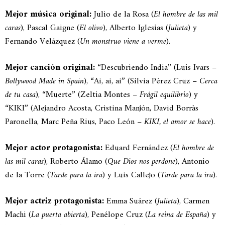
Mejor música original:
Julio de la Rosa (
El hombre de las mil
caras
), Pascal Gaigne (
El olivo
), Alberto Iglesias (
Julieta
) y
Fernando Velázquez (
Un monstruo viene a verme
).
Mejor canción original:
“Descubriendo India” (Luis Ivars –
Bollywood Made in Spain
), “Ai, ai, ai” (Sílvia Pérez Cruz –
Cerca
de tu casa
), “Muerte” (Zeltia Montes –
Frágil equilibrio
) y
“KIKI” (Alejandro Acosta, Cristina Manjón, David Borràs
Paronella, Marc Peña Rius, Paco León –
KIKI, el amor se hace
).
Mejor actor protagonista:
Eduard Fernández (
El hombre de
las mil caras
), Roberto Álamo (
Que Dios nos perdone
), Antonio
de la Torre (
Tarde para la ira
) y Luis Callejo (
Tarde para la ira
).
Mejor actriz protagonista:
Emma Suárez (
Julieta
), Carmen
Machi (
La puerta abierta
), Penélope Cruz (
La reina de España
) y