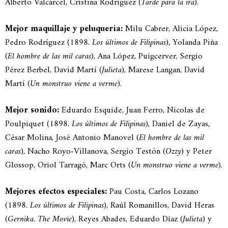
Alberto Valcárcel, Cristina Rodríguez (
Tarde para la ira
).
Mejor maquillaje y peluquería:
Milu Cabrer, Alicia López,
Pedro Rodríguez (
1898. Los últimos de Filipinas
), Yolanda Piña
(
El hombre de las mil caras
), Ana López, Puigcerver, Sergio
Pérez Berbel, David Martí (
Julieta
), Marese Langan, David
Martí (
Un monstruo viene a verme
).
Mejor sonido:
Eduardo Esquide, Juan Ferro, Nicolas de
Poulpiquet (
1898. Los últimos de Filipinas
), Daniel de Zayas,
César Molina, José Antonio Manovel (
El hombre de las mil
caras
), Nacho Royo-Villanova, Sergio Testón (
Ozzy
) y Peter
Glossop, Oriol Tarragó, Marc Orts (
Un monstruo viene a verme).
Mejores efectos especiales:
Pau Costa, Carlos Lozano
(
1898. Los últimos de Filipinas
), Raúl Romanillos, David Heras
(
Gernika. The Movie
), Reyes Abades, Eduardo Díaz (
Julieta
) y