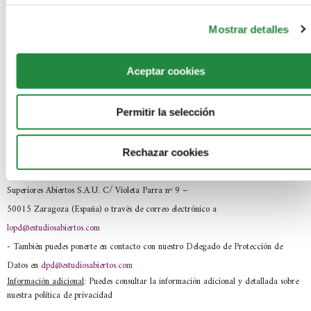
-
En que basamos la legitimación:
En tu consentimiento.
-
La comunicación de los datos:
No se comunicarán tus datos a terceros.
Mostrar detalles
-
Los criterios de conservación de los datos:
Se conservarán mientras exista
interés mutuo para mantener el fin del tratamiento o por obligación legal. Cuando
Aceptar cookies
dejen de ser necesarios, procederemos a su destrucción.
-
Los derechos que te asisten:
(i) Derecho de acceso, rectificación,
Permitir la selección
portabilidad y supresión de sus datos y a la limitación u oposición al tratamiento, (ii)
derecho a retirar el consentimiento en cualquier momento y (iii) derecho a presentar
una reclamación ante la autoridad de control (AEPD).
Rechazar cookies
- Los datos de contacto para ejercer tus derechos
: SEAS, Estudios
Superiores Abiertos S.A.U. C/ Violeta Parra nº 9 –
50015 Zaragoza (España) o través de correo electrónico a
lopd@estudiosabiertos.com
- También puedes ponerte en contacto con nuestro Delegado de Protección de
Datos en
dpd@estudiosabiertos.com
Información adicional
: Puedes consultar la información adicional y detallada sobre
nuestra política de privacidad