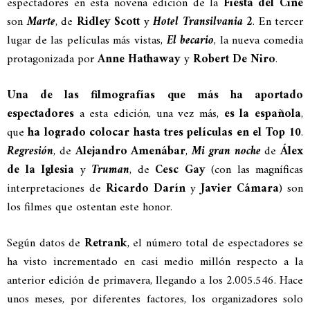
espectadores en esta novena edición de la
Fiesta del Cine
son
Marte
, de
Ridley Scott
y
Hotel Transilvania 2
. En tercer
lugar de las películas más vistas,
El becario
, la nueva comedia
protagonizada por
Anne Hathaway
y
Robert De Niro
.
Una de las filmografías que más ha aportado
espectadores
a esta edición, una vez más,
es la española
,
que
ha logrado colocar hasta tres películas en el Top 10
.
Regresión
, de
Alejandro Amenábar
,
Mi gran noche
de
Álex
de la Iglesia
y
Truman
, de
Cesc Gay
(con las magníficas
interpretaciones de
Ricardo Darín
y
Javier Cámara
) son
los filmes que ostentan este honor.
Según datos de
Retrank
, el número total de espectadores se
ha visto incrementado en casi medio millón respecto a la
anterior edición de primavera, llegando a los 2.005.546. Hace
unos meses, por diferentes factores, los organizadores solo