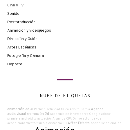
Cine y TV
Sonido
Postproducción
Animación y videojuegos
Dirección y Guión
Artes Escénicas
Fotografía y Cámara
Deporte
NUBE DE ETIQUETAS
animación 3d
Agenda
Al Pachino
actividad física
Adolfo García
audiovisual
animación 2d
Academia de innovadores Google
adobe
premiere
android tv
actuación
Alumnos CPA Online
actor de voz
After Effects
acondicionamiento físico a distancia
3D
adobe
32 edición de