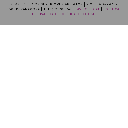
SEAS, ESTUDIOS SUPERIORES ABIERTOS
| VIOLETA PARRA, 9
50015 ZARAGOZA | TEL. 976 700 660 |
AVISO LEGAL
|
POLÍTICA
DE PRIVACIDAD
|
POLÍTICA DE COOKIES