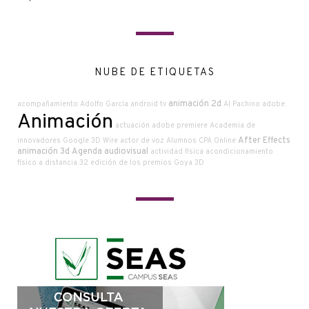
NUBE DE ETIQUETAS
animación 2d
acompañamiento
Adolfo García
android tv
Al Pachino
adobe
Animación
actuación
adobe premiere
Academia de
After Effects
innovadores Google
3D Wire
actor de voz
Alumnos CPA Online
animación 3d
Agenda audiovisual
actividad física
acondicionamiento
físico a distancia
32 edición de los premios Goya
3D