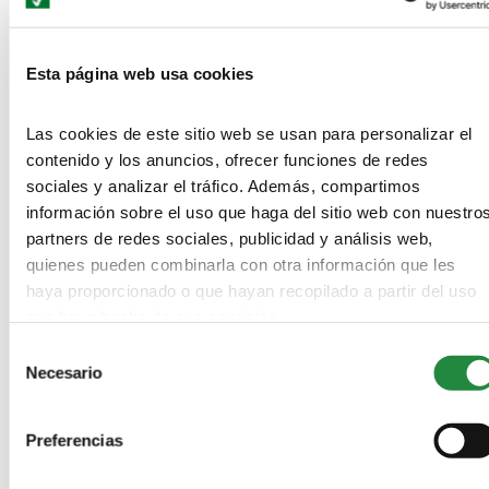
NO COMMENTS
Esta página web usa cookies
LEAVE A REPLY
Las cookies de este sitio web se usan para personalizar el
contenido y los anuncios, ofrecer funciones de redes
sociales y analizar el tráfico. Además, compartimos
información sobre el uso que haga del sitio web con nuestro
partners de redes sociales, publicidad y análisis web,
quienes pueden combinarla con otra información que les
haya proporcionado o que hayan recopilado a partir del uso
que haya hecho de sus servicios.
Selección
Save my name, email, and website in this browser for the next
Necesario
de
time I comment.
consentimiento
Información básica acerca de cómo protegemos tus datos conforme al
Preferencias
Reglamento General de Protección de Datos (Reglamento UE 2016/679)
y en la Ley Orgánica 3/2018, de 5 de diciembre, de Protección de Datos