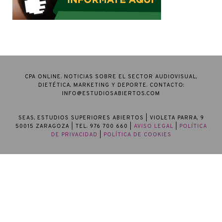
CPA ONLINE. NOTICIAS SOBRE EL SECTOR AUDIOVISUAL,
DIETÉTICA, MARKETING Y DEPORTE. CONTACTO:
INFO@ESTUDIOSABIERTOS.COM
SEAS, ESTUDIOS SUPERIORES ABIERTOS
| VIOLETA PARRA, 9
50015 ZARAGOZA | TEL. 976 700 660 |
AVISO LEGAL
|
POLÍTICA
DE PRIVACIDAD
|
POLÍTICA DE COOKIES