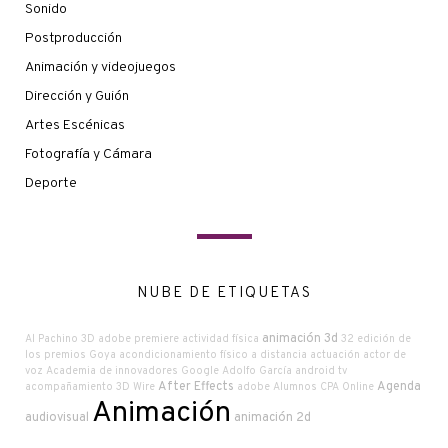
Sonido
Postproducción
Animación y videojuegos
Dirección y Guión
Artes Escénicas
Fotografía y Cámara
Deporte
NUBE DE ETIQUETAS
animación 3d
Al Pachino
3D
adobe premiere
actividad física
32 edición de
los premios Goya
acondicionamiento físico a distancia
actuación
actor de
voz
Academia de innovadores Google
Adolfo García
android tv
After Effects
Agenda
acompañamiento
3D Wire
adobe
Alumnos CPA Online
Animación
audiovisual
animación 2d