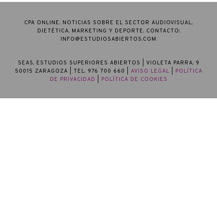
CPA ONLINE. NOTICIAS SOBRE EL SECTOR AUDIOVISUAL,
DIETÉTICA, MARKETING Y DEPORTE. CONTACTO:
INFO@ESTUDIOSABIERTOS.COM
SEAS, ESTUDIOS SUPERIORES ABIERTOS
| VIOLETA PARRA, 9
50015 ZARAGOZA | TEL. 976 700 660 |
AVISO LEGAL
|
POLÍTICA
DE PRIVACIDAD
|
POLÍTICA DE COOKIES