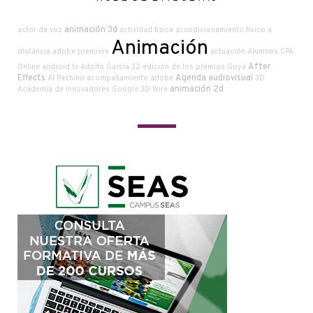
animación 3d
actor de voz
actividad física
acondicionamiento físico a
Animación
distancia
adobe premiere
actuación
Alumnos CPA
After
Online
android tv
Adolfo García
32 edición de los premios Goya
Effects
Agenda audiovisual
Al Pachino
acompañamiento
adobe
3D
animación 2d
Academia de innovadores Google
3D Wire