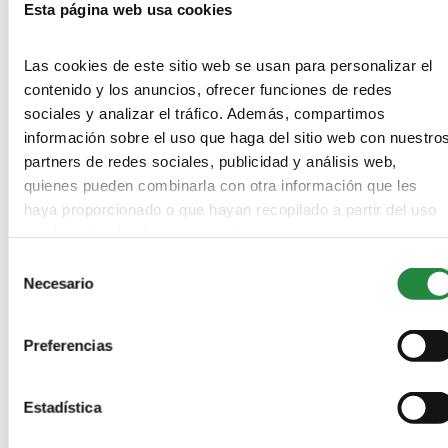
Esta página web usa cookies
Las cookies de este sitio web se usan para personalizar el
contenido y los anuncios, ofrecer funciones de redes
sociales y analizar el tráfico. Además, compartimos
información sobre el uso que haga del sitio web con nuestro
partners de redes sociales, publicidad y análisis web,
quienes pueden combinarla con otra información que les
haya proporcionado o que hayan recopilado a partir del uso
Save my name, email, and website in this browser for the next
que haya hecho de sus servicios.
time I comment.
Selección
Información básica acerca de cómo protegemos tus datos conforme al
Necesario
de
Reglamento General de Protección de Datos (Reglamento UE 2016/679)
consentimiento
y en la Ley Orgánica 3/2018, de 5 de diciembre, de Protección de Datos
Personales y garantía de los derechos digitales
Preferencias
De conformidad con lo establecido en el Reglamento General de
Protección de Datos, te informamos de:
Estadística
-
Quien es el responsable del tratamiento:
SEAS, Estudios Superiores