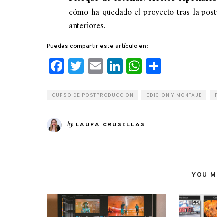
cómo ha quedado el proyecto tras la postp
anteriores.
Puedes compartir este artículo en:
Facebook
Twitter
Email
LinkedIn
WhatsApp
Compart
CURSO DE POSTPRODUCCIÓN
EDICIÓN Y MONTAJE
by
LAURA CRUSELLAS
YOU MI