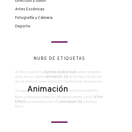
Dirección y Guión
Artes Escénicas
Fotografía y Cámara
Deporte
NUBE DE ETIQUETAS
Agenda audiovisual
3D Wire
android tv
adobe premiere
animación 2d
actor de voz
adobe
Al Pachino
32 edición
de los premios Goya
actuación
Academia de innovadores
Animación
Google
acondicionamiento
After
físico a distancia
Alumnos CPA Online
Adolfo García
Effects
animación 3d
acompañamiento
3D
actividad
física