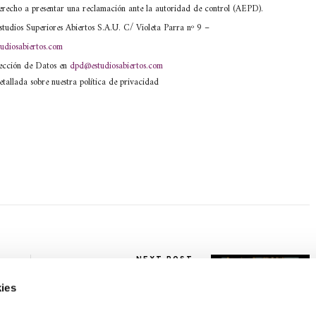
) derecho a presentar una reclamación ante la autoridad de control (AEPD).
tudios Superiores Abiertos S.A.U. C/ Violeta Parra nº 9 –
udiosabiertos.com
tección de Datos en
dpd@estudiosabiertos.com
etallada sobre nuestra política de privacidad
NEXT POST
La relación de aspecto en
cine
ies