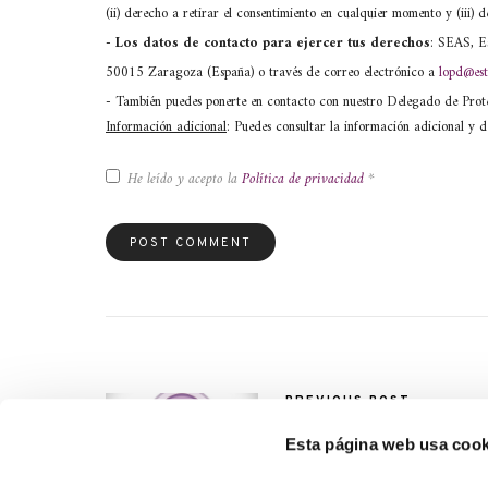
(ii) derecho a retirar el consentimiento en cualquier momento y (iii
- Los datos de contacto para ejercer tus derechos
: SEAS, Es
50015 Zaragoza (España) o través de correo electrónico a
lopd@est
- También puedes ponerte en contacto con nuestro Delegado de Pro
Información adicional
: Puedes consultar la información adicional y d
He leído y acepto la
Política de privacidad
*
PREVIOUS POST
¿Qué es el podcast y el
podcasting?
Esta página web usa cook