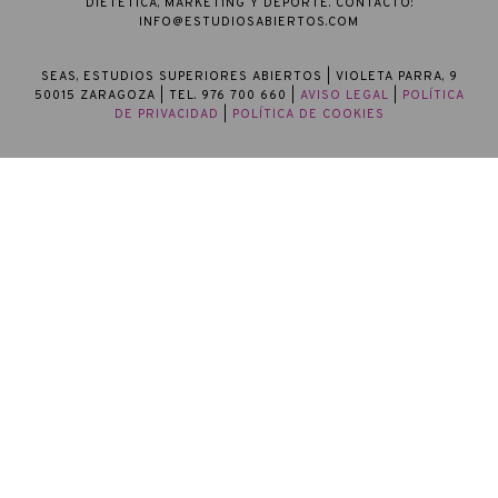
DIETÉTICA, MARKETING Y DEPORTE. CONTACTO:
INFO@ESTUDIOSABIERTOS.COM
SEAS, ESTUDIOS SUPERIORES ABIERTOS
| VIOLETA PARRA, 9
50015 ZARAGOZA | TEL. 976 700 660 |
AVISO LEGAL
|
POLÍTICA
DE PRIVACIDAD
|
POLÍTICA DE COOKIES