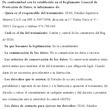
De conformidad con lo establecido en el Reglamento General de
Protección de Datos, te informamos de:
-
Quien es el responsable del tratamiento:
SEAS, Estudios Superiores
Abiertos S.A.U con NIF A-50973098, dirección en C/ Violeta Parra nº 9 –
50015 Zaragoza y teléfono 976.700.660.
-
Cuál es el fin del tratamiento:
Gestión y control de los comentarios del blog
de SEAS.
-
En que basamos la legitimación:
En tu consentimiento.
-
La comunicación de los datos:
No se comunicarán tus datos a terceros.
-
Los criterios de conservación de los datos:
Se conservarán mientras exista
interés mutuo para mantener el fin del tratamiento o por obligación legal. Cuando
dejen de ser necesarios, procederemos a su destrucción.
-
Los derechos que te asisten:
(i) Derecho de acceso, rectificación,
portabilidad y supresión de sus datos y a la limitación u oposición al tratamiento, (ii)
derecho a retirar el consentimiento en cualquier momento y (iii) derecho a presentar
una reclamación ante la autoridad de control (AEPD).
- Los datos de contacto para ejercer tus derechos
: SEAS, Estudios