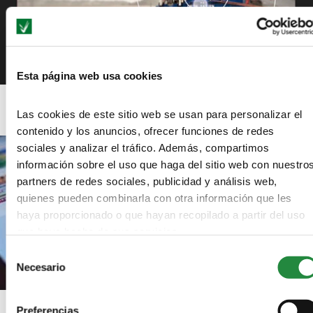
Esta página web usa cookies
Snapseed, la app perfecta para el retrato
Las cookies de este sitio web se usan para personalizar el
contenido y los anuncios, ofrecer funciones de redes
sociales y analizar el tráfico. Además, compartimos
información sobre el uso que haga del sitio web con nuestro
partners de redes sociales, publicidad y análisis web,
quienes pueden combinarla con otra información que les
haya proporcionado o que hayan recopilado a partir del uso
que haya hecho de sus servicios.
Selección
Necesario
de
consentimiento
6 consejos para aplicar a tus fotos de Instagram
Preferencias