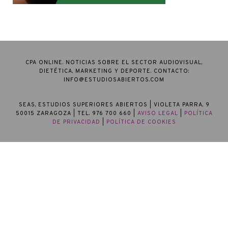
CPA ONLINE. NOTICIAS SOBRE EL SECTOR AUDIOVISUAL,
DIETÉTICA, MARKETING Y DEPORTE. CONTACTO:
INFO@ESTUDIOSABIERTOS.COM
SEAS, ESTUDIOS SUPERIORES ABIERTOS
| VIOLETA PARRA, 9
50015 ZARAGOZA | TEL. 976 700 660 |
AVISO LEGAL
|
POLÍTICA
DE PRIVACIDAD
|
POLÍTICA DE COOKIES