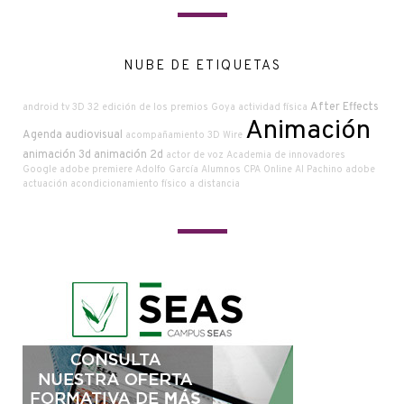
NUBE DE ETIQUETAS
After Effects
android tv
3D
32 edición de los premios Goya
actividad física
Animación
Agenda audiovisual
acompañamiento
3D Wire
animación 3d
animación 2d
actor de voz
Academia de innovadores
Google
adobe premiere
Adolfo García
Alumnos CPA Online
Al Pachino
adobe
actuación
acondicionamiento físico a distancia